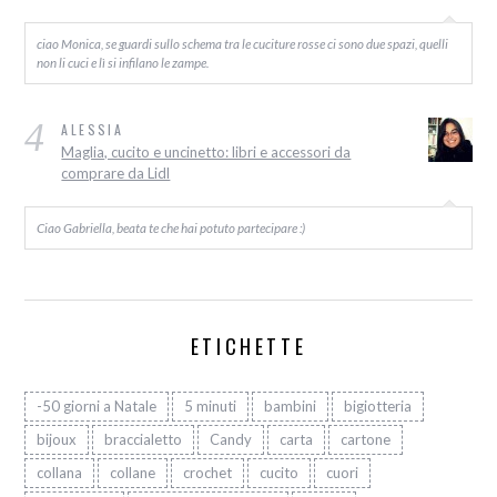
ciao Monica, se guardi sullo schema tra le cuciture rosse ci sono due spazi, quelli
non li cuci e lì si infilano le zampe.
4
ALESSIA
Maglia, cucito e uncinetto: libri e accessori da
comprare da Lidl
Ciao Gabriella, beata te che hai potuto partecipare :)
ETICHETTE
-50 giorni a Natale
5 minuti
bambini
bigiotteria
bijoux
braccialetto
Candy
carta
cartone
collana
collane
crochet
cucito
cuori