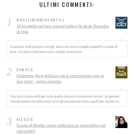
ULTIMI COMMENTI:
1
WOOLLINENMERCANTILE
10 progetti per fare sciarpe belle e fai da te, Raccolta
di Idee
Grazie per tanti preziosi consigli. Adoro lavorare a maglia cappelli e sciarpe di
lana. Ora potrò realizzare nuovi modelli, fantastico!
2
DANIELA
Uncinetto: fiore di ibisco per il centrotavola pop (e
non solo) – prima puntata
Ciao cara Grazie mille per tutto quello che posti e condividi con noi! Sei geniale!
Una domanda: che differenza c’è tra gli uncinetti per lana e quelli per cotone? Io…
3
ALESSIA
Scuola di Maglia: come realizzare un cappottino per
cani ai ferri