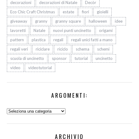
decorazioni
decorazioni di Natale
Decòr
Eco Chic Craft Christmas
estate
fiori
gioielli
giveaway
granny
granny square
halloween
idee
lavoretti
Natale
nuovi punti uncinetto
origami
pattern
plastica
regali
regali unici fatti a mano
regali veri
riciclare
riciclo
schema
schemi
scuola di uncinetto
sponsor
tutorial
uncinetto
video
videotutorial
ARGOMENTI:
Argomenti:
ARCHIVIO