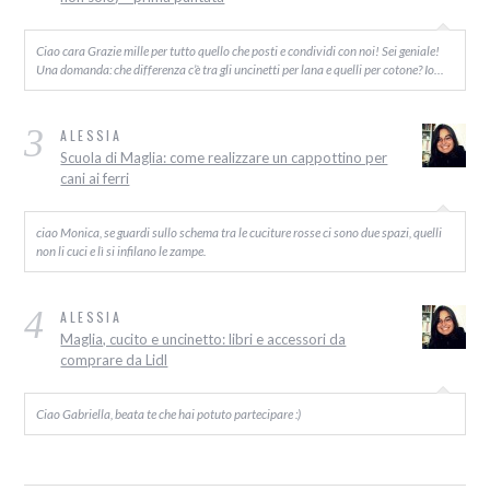
Ciao cara Grazie mille per tutto quello che posti e condividi con noi! Sei geniale!
Una domanda: che differenza c’è tra gli uncinetti per lana e quelli per cotone? Io…
3
ALESSIA
Scuola di Maglia: come realizzare un cappottino per
cani ai ferri
ciao Monica, se guardi sullo schema tra le cuciture rosse ci sono due spazi, quelli
non li cuci e lì si infilano le zampe.
4
ALESSIA
Maglia, cucito e uncinetto: libri e accessori da
comprare da Lidl
Ciao Gabriella, beata te che hai potuto partecipare :)