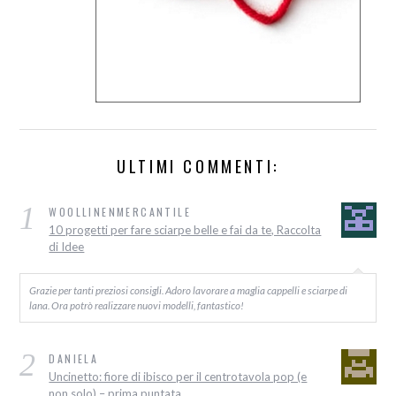
ULTIMI COMMENTI:
1
WOOLLINENMERCANTILE
10 progetti per fare sciarpe belle e fai da te, Raccolta
di Idee
Grazie per tanti preziosi consigli. Adoro lavorare a maglia cappelli e sciarpe di
lana. Ora potrò realizzare nuovi modelli, fantastico!
2
DANIELA
Uncinetto: fiore di ibisco per il centrotavola pop (e
non solo) – prima puntata