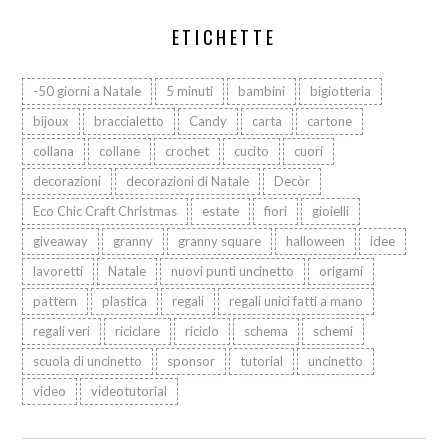
ETICHETTE
-50 giorni a Natale
5 minuti
bambini
bigiotteria
bijoux
braccialetto
Candy
carta
cartone
collana
collane
crochet
cucito
cuori
decorazioni
decorazioni di Natale
Decòr
Eco Chic Craft Christmas
estate
fiori
gioielli
giveaway
granny
granny square
halloween
idee
lavoretti
Natale
nuovi punti uncinetto
origami
pattern
plastica
regali
regali unici fatti a mano
regali veri
riciclare
riciclo
schema
schemi
scuola di uncinetto
sponsor
tutorial
uncinetto
video
videotutorial