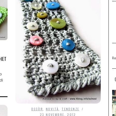
HET
Re
mo
di
DECÒR
,
NOVITÀ
,
TENDENZE
23 NOVEMBRE, 2012