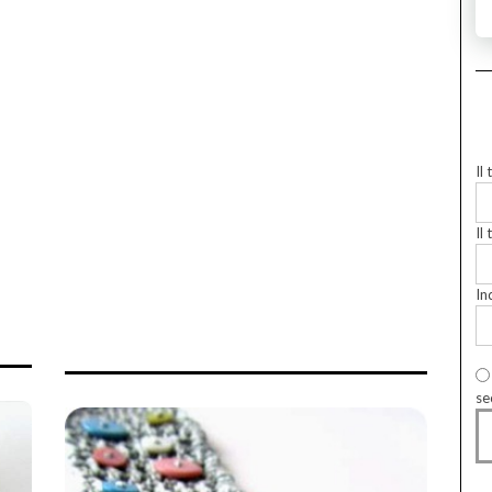
Il
Il 
In
se