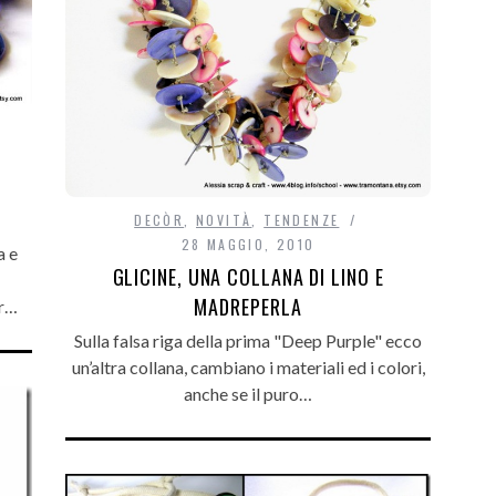
DECÒR
,
NOVITÀ
,
TENDENZE
28 MAGGIO, 2010
a e
GLICINE, UNA COLLANA DI LINO E
MADREPERLA
er…
Sulla falsa riga della prima "Deep Purple" ecco
un’altra collana, cambiano i materiali ed i colori,
anche se il puro…