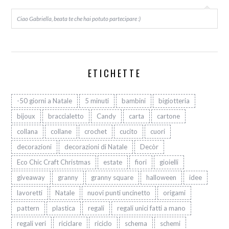
Ciao Gabriella, beata te che hai potuto partecipare :)
ETICHETTE
-50 giorni a Natale
5 minuti
bambini
bigiotteria
bijoux
braccialetto
Candy
carta
cartone
collana
collane
crochet
cucito
cuori
decorazioni
decorazioni di Natale
Decòr
Eco Chic Craft Christmas
estate
fiori
gioielli
giveaway
granny
granny square
halloween
idee
lavoretti
Natale
nuovi punti uncinetto
origami
pattern
plastica
regali
regali unici fatti a mano
regali veri
riciclare
riciclo
schema
schemi