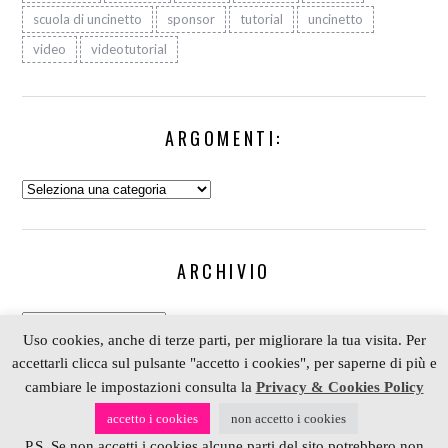
scuola di uncinetto
sponsor
tutorial
uncinetto
video
videotutorial
ARGOMENTI:
Argomenti:
ARCHIVIO
Archivio
Uso cookies, anche di terze parti, per migliorare la tua visita. Per
accettarli clicca sul pulsante "accetto i cookies", per saperne di più e
cambiare le impostazioni consulta la
Privacy & Cookies Policy
COPYRIGHT 2006-2023 ALESSIA SCRAP & CRAFT |
accetto i cookies
non accetto i cookies
PARTNER
DEPOSITPHOTOS
| P. IVA 01574070098 |
P.S. Se non accetti i cookies alcune parti del sito potrebbero non