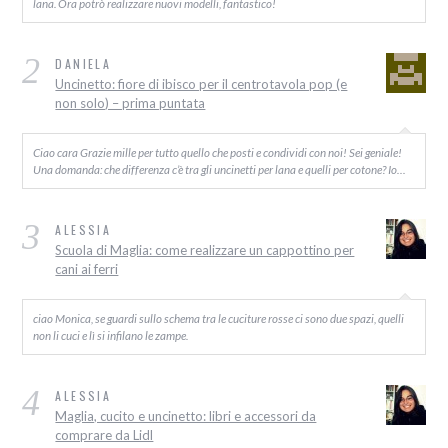
lana. Ora potrò realizzare nuovi modelli, fantastico!
2
DANIELA
Uncinetto: fiore di ibisco per il centrotavola pop (e
non solo) – prima puntata
Ciao cara Grazie mille per tutto quello che posti e condividi con noi! Sei geniale!
Una domanda: che differenza c’è tra gli uncinetti per lana e quelli per cotone? Io…
3
ALESSIA
Scuola di Maglia: come realizzare un cappottino per
cani ai ferri
ciao Monica, se guardi sullo schema tra le cuciture rosse ci sono due spazi, quelli
non li cuci e lì si infilano le zampe.
4
ALESSIA
Maglia, cucito e uncinetto: libri e accessori da
comprare da Lidl