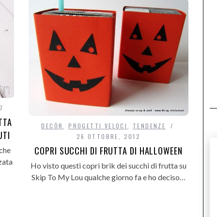
7
TTA
DECÒR
,
PROGETTI VELOCI
,
TENDENZE
UTI
26 OTTOBRE, 2012
COPRI SUCCHI DI FRUTTA DI HALLOWEEN
 che
zata
Ho visto questi copri brik dei succhi di frutta su
Skip To My Lou qualche giorno fa e ho deciso…