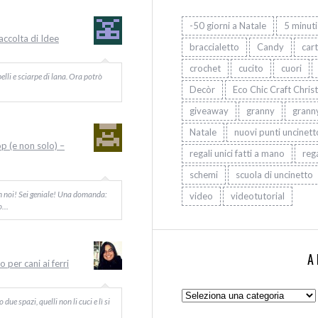
-50 giorni a Natale
5 minuti
Raccolta di Idee
braccialetto
Candy
car
crochet
cucito
cuori
elli e sciarpe di lana. Ora potrò
Decòr
Eco Chic Craft Chris
giveaway
granny
grann
Natale
nuovi punti uncinett
op (e non solo) –
regali unici fatti a mano
rega
schemi
scuola di uncinetto
on noi! Sei geniale! Una domanda:
video
videotutorial
Io…
A
 per cani ai ferri
Argomenti:
ue spazi, quelli non li cuci e lì si