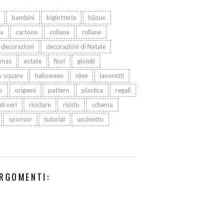
bambini
bigiotteria
bijoux
ta
cartone
collana
collane
decorazioni
decorazioni di Natale
tmas
estate
fiori
gioielli
y square
halloween
idee
lavoretti
o
origami
pattern
plastica
regali
li veri
riciclare
riciclo
schema
sponsor
tutorial
uncinetto
RGOMENTI: