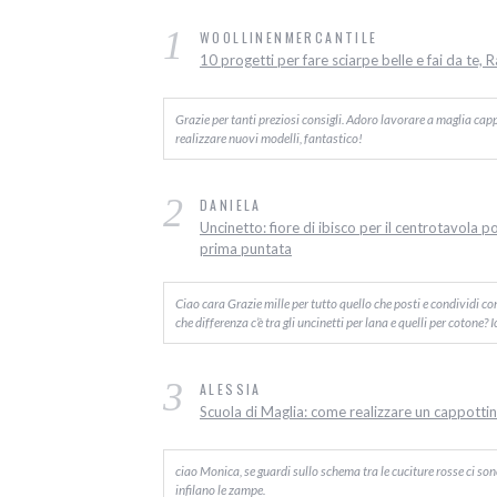
1
WOOLLINENMERCANTILE
10 progetti per fare sciarpe belle e fai da te, 
Grazie per tanti preziosi consigli. Adoro lavorare a maglia capp
realizzare nuovi modelli, fantastico!
2
DANIELA
Uncinetto: fiore di ibisco per il centrotavola p
prima puntata
Ciao cara Grazie mille per tutto quello che posti e condividi c
che differenza c’è tra gli uncinetti per lana e quelli per cotone? 
3
ALESSIA
Scuola di Maglia: come realizzare un cappottino
ciao Monica, se guardi sullo schema tra le cuciture rosse ci sono d
infilano le zampe.