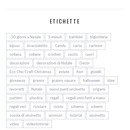
ETICHETTE
-50 giorni a Natale
5 minuti
bambini
bigiotteria
bijoux
braccialetto
Candy
carta
cartone
collana
collane
crochet
cucito
cuori
decorazioni
decorazioni di Natale
Decòr
Eco Chic Craft Christmas
estate
fiori
gioielli
giveaway
granny
granny square
halloween
idee
lavoretti
Natale
nuovi punti uncinetto
origami
pattern
plastica
regali
regali unici fatti a mano
regali veri
riciclare
riciclo
schema
schemi
scuola di uncinetto
sponsor
tutorial
uncinetto
video
videotutorial