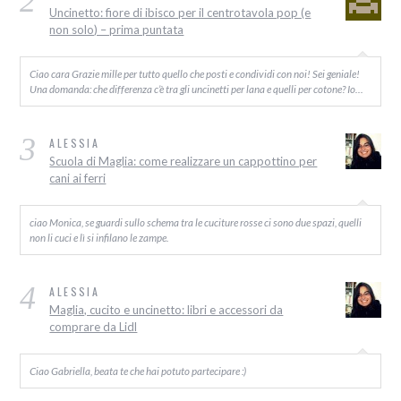
2
Uncinetto: fiore di ibisco per il centrotavola pop (e
non solo) – prima puntata
Ciao cara Grazie mille per tutto quello che posti e condividi con noi! Sei geniale!
Una domanda: che differenza c’è tra gli uncinetti per lana e quelli per cotone? Io…
3
ALESSIA
Scuola di Maglia: come realizzare un cappottino per
cani ai ferri
ciao Monica, se guardi sullo schema tra le cuciture rosse ci sono due spazi, quelli
non li cuci e lì si infilano le zampe.
4
ALESSIA
Maglia, cucito e uncinetto: libri e accessori da
comprare da Lidl
Ciao Gabriella, beata te che hai potuto partecipare :)