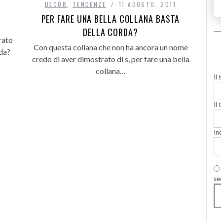
DECÒR
,
TENDENZE
11 AGOSTO, 2011
A
PER FARE UNA BELLA COLLANA BASTA
DELLA CORDA?
rato
Con questa collana che non ha ancora un nome
rda?
credo di aver dimostrato di s, per fare una bella
collana…
Il
Il 
In
se