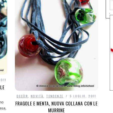
.
2011
LE
DECÒR
,
NOVITÀ
,
TENDENZE
5 LUGLIO, 2011
ono
FRAGOLE E MENTA, NUOVA COLLANA CON LE
asa,
MURRINE