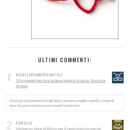
ULTIMI COMMENTI:
1
WOOLLINENMERCANTILE
10 progetti per fare sciarpe belle e fai da te, Raccolta
di Idee
Grazie per tanti preziosi consigli. Adoro lavorare a maglia cappelli e sciarpe di
lana. Ora potrò realizzare nuovi modelli, fantastico!
2
DANIELA
Uncinetto: fiore di ibisco per il centrotavola pop (e