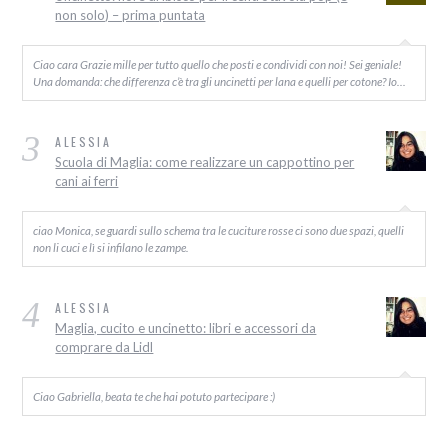
non solo) – prima puntata
Ciao cara Grazie mille per tutto quello che posti e condividi con noi! Sei geniale!
Una domanda: che differenza c’è tra gli uncinetti per lana e quelli per cotone? Io…
3
ALESSIA
Scuola di Maglia: come realizzare un cappottino per
cani ai ferri
ciao Monica, se guardi sullo schema tra le cuciture rosse ci sono due spazi, quelli
non li cuci e lì si infilano le zampe.
4
ALESSIA
Maglia, cucito e uncinetto: libri e accessori da
comprare da Lidl
Ciao Gabriella, beata te che hai potuto partecipare :)