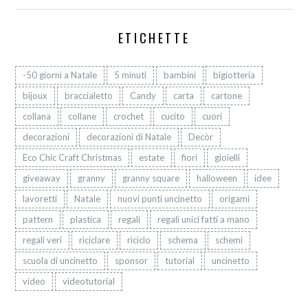
ETICHETTE
-50 giorni a Natale
5 minuti
bambini
bigiotteria
bijoux
braccialetto
Candy
carta
cartone
collana
collane
crochet
cucito
cuori
decorazioni
decorazioni di Natale
Decòr
Eco Chic Craft Christmas
estate
fiori
gioielli
giveaway
granny
granny square
halloween
idee
lavoretti
Natale
nuovi punti uncinetto
origami
pattern
plastica
regali
regali unici fatti a mano
regali veri
riciclare
riciclo
schema
schemi
scuola di uncinetto
sponsor
tutorial
uncinetto
video
videotutorial