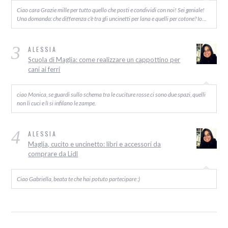
Ciao cara Grazie mille per tutto quello che posti e condividi con noi! Sei geniale!
Una domanda: che differenza c’è tra gli uncinetti per lana e quelli per cotone? Io…
3
ALESSIA
Scuola di Maglia: come realizzare un cappottino per
cani ai ferri
ciao Monica, se guardi sullo schema tra le cuciture rosse ci sono due spazi, quelli
non li cuci e lì si infilano le zampe.
4
ALESSIA
Maglia, cucito e uncinetto: libri e accessori da
comprare da Lidl
Ciao Gabriella, beata te che hai potuto partecipare :)