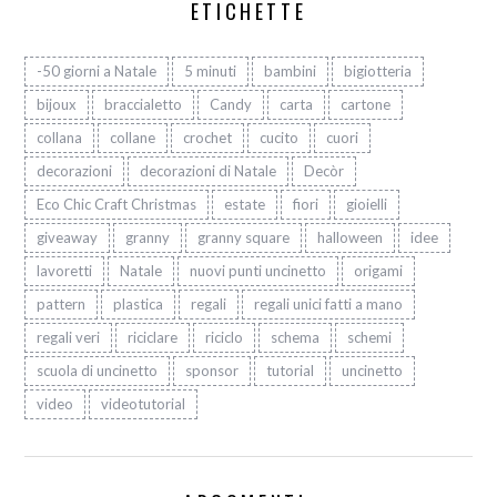
ETICHETTE
-50 giorni a Natale
5 minuti
bambini
bigiotteria
bijoux
braccialetto
Candy
carta
cartone
collana
collane
crochet
cucito
cuori
decorazioni
decorazioni di Natale
Decòr
Eco Chic Craft Christmas
estate
fiori
gioielli
giveaway
granny
granny square
halloween
idee
lavoretti
Natale
nuovi punti uncinetto
origami
pattern
plastica
regali
regali unici fatti a mano
regali veri
riciclare
riciclo
schema
schemi
scuola di uncinetto
sponsor
tutorial
uncinetto
video
videotutorial