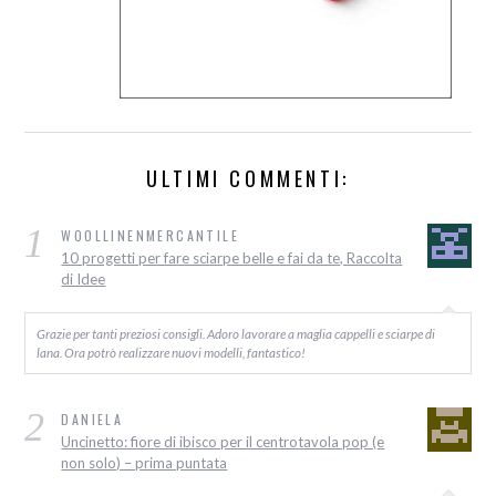
ULTIMI COMMENTI:
1
WOOLLINENMERCANTILE
10 progetti per fare sciarpe belle e fai da te, Raccolta
di Idee
Grazie per tanti preziosi consigli. Adoro lavorare a maglia cappelli e sciarpe di
lana. Ora potrò realizzare nuovi modelli, fantastico!
2
DANIELA
Uncinetto: fiore di ibisco per il centrotavola pop (e
non solo) – prima puntata