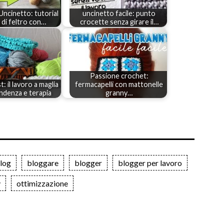
Uncinetto: tutorial
uncinetto facile: punto
e di feltro con…
crocette senza girare il…
Passione crochet:
: il lavoro a maglia
fermacapelli con mattonelle
endenza e terapia
granny…
log
bloggare
blogger
blogger per lavoro
y
ottimizzazione