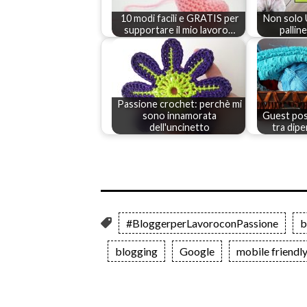
10 modi facili e GRATIS per
Non solo 
supportare il mio lavoro…
pallin
Passione crochet: perchè mi
sono innamorata
Guest post
dell'uncinetto
tra dip
#BloggerperLavoroconPassione
b
blogging
Google
mobile friendl