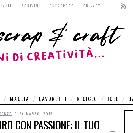
DIAKIT
SCRIVIMI
GUESTPOST
PRIVACY
O
MAGLIA
LAVORETTI
RICICLO
IDEE
B
DENZE
26 MARZO, 2015
RO CON PASSIONE: IL TUO