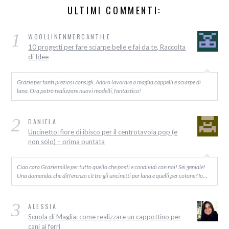
ULTIMI COMMENTI:
1
WOOLLINENMERCANTILE
10 progetti per fare sciarpe belle e fai da te, Raccolta
di Idee
Grazie per tanti preziosi consigli. Adoro lavorare a maglia cappelli e sciarpe di
lana. Ora potrò realizzare nuovi modelli, fantastico!
2
DANIELA
Uncinetto: fiore di ibisco per il centrotavola pop (e
non solo) – prima puntata
Ciao cara Grazie mille per tutto quello che posti e condividi con noi! Sei geniale!
Una domanda: che differenza c’è tra gli uncinetti per lana e quelli per cotone? Io…
3
ALESSIA
Scuola di Maglia: come realizzare un cappottino per
cani ai ferri