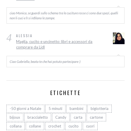
ciao Monica, se guardi sullo schema tra le cuciture rosse ci sono due spazi, quelli
non li cuci e lì si infilano le zampe.
4
ALESSIA
Maglia, cucito e uncinetto: libri e accessori da
comprare da Lidl
Ciao Gabriella, beata te che hai potuto partecipare :)
ETICHETTE
-50 giorni a Natale
5 minuti
bambini
bigiotteria
bijoux
braccialetto
Candy
carta
cartone
collana
collane
crochet
cucito
cuori