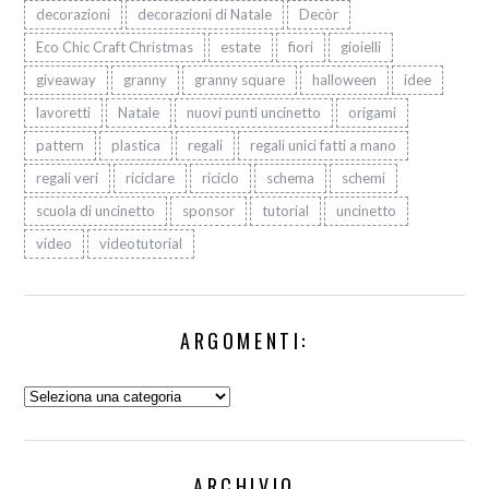
decorazioni
decorazioni di Natale
Decòr
Eco Chic Craft Christmas
estate
fiori
gioielli
giveaway
granny
granny square
halloween
idee
lavoretti
Natale
nuovi punti uncinetto
origami
pattern
plastica
regali
regali unici fatti a mano
regali veri
riciclare
riciclo
schema
schemi
scuola di uncinetto
sponsor
tutorial
uncinetto
video
videotutorial
ARGOMENTI:
Argomenti:
ARCHIVIO