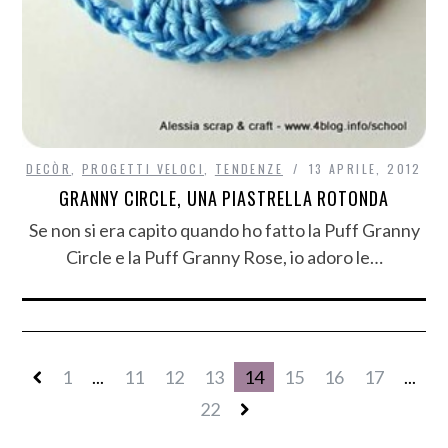
DECÒR
,
PROGETTI VELOCI
,
TENDENZE
13 APRILE, 2012
GRANNY CIRCLE, UNA PIASTRELLA ROTONDA
Se non si era capito quando ho fatto la Puff Granny
Circle e la Puff Granny Rose, io adoro le…
1
...
11
12
13
14
15
16
17
...
22