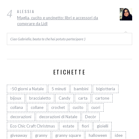
4
ALESSIA
Maglia, cucito e uncinetto: libri e accessori da
comprare da Lidl
Ciao Gabriella, beata te che hai potuto partecipare :)
ETICHETTE
-50 giorni a Natale
5 minuti
bambini
bigiotteria
bijoux
braccialetto
Candy
carta
cartone
collana
collane
crochet
cucito
cuori
decorazioni
decorazioni di Natale
Decòr
Eco Chic Craft Christmas
estate
fiori
gioielli
giveaway
granny
granny square
halloween
idee