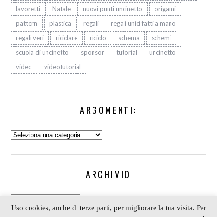
lavoretti
Natale
nuovi punti uncinetto
origami
pattern
plastica
regali
regali unici fatti a mano
regali veri
riciclare
riciclo
schema
schemi
scuola di uncinetto
sponsor
tutorial
uncinetto
video
videotutorial
ARGOMENTI:
Argomenti:
ARCHIVIO
Archivio
Uso cookies, anche di terze parti, per migliorare la tua visita. Per