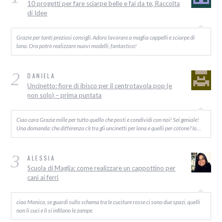
10 progetti per fare sciarpe belle e fai da te, Raccolta
di Idee
Grazie per tanti preziosi consigli. Adoro lavorare a maglia cappelli e sciarpe di
lana. Ora potrò realizzare nuovi modelli, fantastico!
2
DANIELA
Uncinetto: fiore di ibisco per il centrotavola pop (e
non solo) – prima puntata
Ciao cara Grazie mille per tutto quello che posti e condividi con noi! Sei geniale!
Una domanda: che differenza c’è tra gli uncinetti per lana e quelli per cotone? Io…
3
ALESSIA
Scuola di Maglia: come realizzare un cappottino per
cani ai ferri
ciao Monica, se guardi sullo schema tra le cuciture rosse ci sono due spazi, quelli
non li cuci e lì si infilano le zampe.