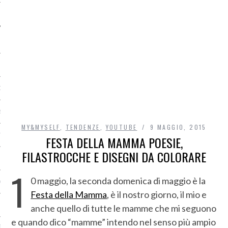
O
R
MY&MYSELF
,
TENDENZE
,
YOUTUBE
9 MAGGIO, 2015
T
FESTA DELLA MAMMA POESIE,
FILASTROCCHE E DISEGNI DA COLORARE
I
1
0 maggio, la seconda domenica di maggio è la
OST
Festa della Mamma
, è il nostro giorno, il mio e
anche quello di tutte le mamme che mi seguono
e quando dico “mamme” intendo nel senso più ampio
TA DI ACCESSO AI DATI