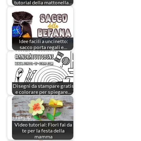
tutorial della mattonella…
Idee facili a uncinetto:
sacco porta regali e…
Disegni da stampare gratis
e colorare per spiegare…
Video tutorial: Fiori fai da
te per la festa della
mamma