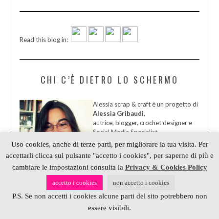
Read this blog in:
CHI C’È DIETRO LO SCHERMO
Alessia scrap & craft è un progetto di
Alessia Gribaudi
,
autrice, blogger, crochet designer e
Social Media Specialist
Scrivimi su:
Uso cookies, anche di terze parti, per migliorare la tua visita. Per
accettarli clicca sul pulsante "accetto i cookies", per saperne di più e
cambiare le impostazioni consulta la
Privacy & Cookies Policy
accetto i cookies
non accetto i cookies
P.S. Se non accetti i cookies alcune parti del sito potrebbero non
essere visibili.