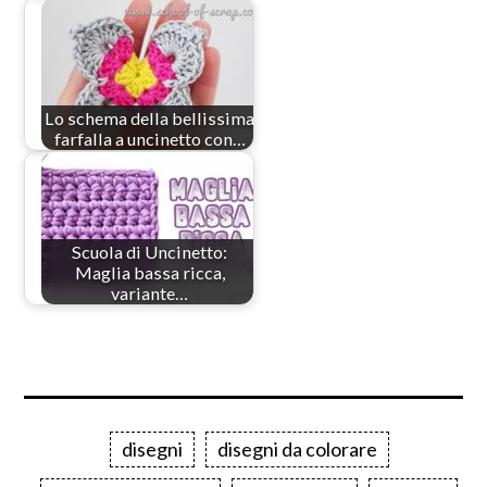
Lo schema della bellissima
farfalla a uncinetto con…
Scuola di Uncinetto:
Maglia bassa ricca,
variante…
disegni
disegni da colorare