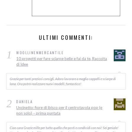
ULTIMI COMMENTI:
1
WOOLLINENMERCANTILE
10 progetti per fare sciarpe belle e fai da te, Raccolta
di Idee
Grazie per tanti preziosi consigli. Adoro lavorare a maglia cappelli e sciarpe di
lana. Ora potrò realizzare nuovi modelli, fantastico!
2
DANIELA
Uncinetto: fiore di ibisco per il centrotavola pop (e
non solo) – prima puntata
Ciao cara Grazie mille per tutto quello che posti e condividi con noi! Sei geniale!