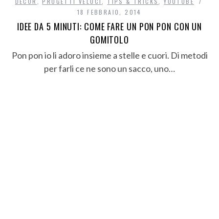
DECÒR
,
PROGETTI VELOCI
,
TIPS & TRICKS
,
YOUTUBE
18 FEBBRAIO, 2014
IDEE DA 5 MINUTI: COME FARE UN PON PON CON UN
GOMITOLO
Pon pon io li adoro insieme a stelle e cuori. Di metodi
per farli ce ne sono un sacco, uno…