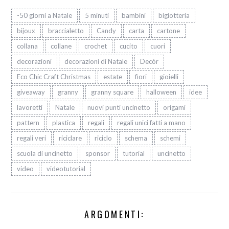
-50 giorni a Natale
5 minuti
bambini
bigiotteria
bijoux
braccialetto
Candy
carta
cartone
collana
collane
crochet
cucito
cuori
decorazioni
decorazioni di Natale
Decòr
Eco Chic Craft Christmas
estate
fiori
gioielli
giveaway
granny
granny square
halloween
idee
lavoretti
Natale
nuovi punti uncinetto
origami
pattern
plastica
regali
regali unici fatti a mano
regali veri
riciclare
riciclo
schema
schemi
scuola di uncinetto
sponsor
tutorial
uncinetto
video
videotutorial
ARGOMENTI: