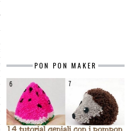
O
PON PON MAKER
R
T
I
OST
TA DI ACCESSO AI DATI