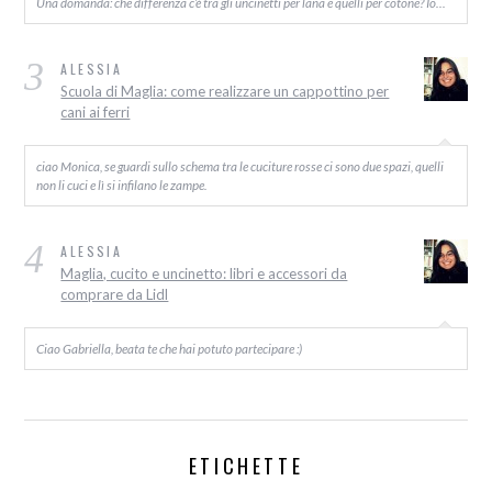
Una domanda: che differenza c’è tra gli uncinetti per lana e quelli per cotone? Io…
3
ALESSIA
Scuola di Maglia: come realizzare un cappottino per
cani ai ferri
ciao Monica, se guardi sullo schema tra le cuciture rosse ci sono due spazi, quelli
non li cuci e lì si infilano le zampe.
4
ALESSIA
Maglia, cucito e uncinetto: libri e accessori da
comprare da Lidl
Ciao Gabriella, beata te che hai potuto partecipare :)
ETICHETTE