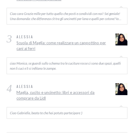
Ciao cara Grazie mille per tutto quello che posti e condividi con noi! Sei geniale!
Una domanda: che differenza c’è tra gli uncinetti per lana e quelli per cotone? Io…
3
ALESSIA
Scuola di Maglia: come realizzare un cappottino per
cani ai ferri
ciao Monica, se guardi sullo schema tra le cuciture rosse ci sono due spazi, quelli
non li cuci e lì si infilano le zampe.
4
ALESSIA
Maglia, cucito e uncinetto: libri e accessori da
comprare da Lidl
Ciao Gabriella, beata te che hai potuto partecipare :)