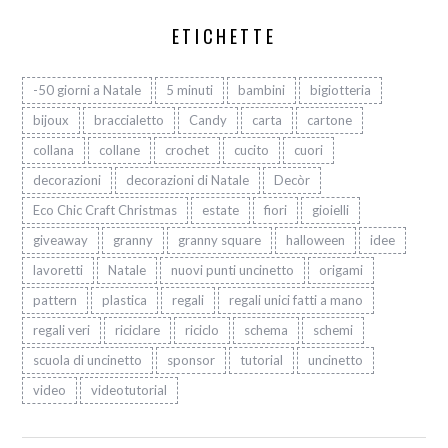
ETICHETTE
-50 giorni a Natale
5 minuti
bambini
bigiotteria
bijoux
braccialetto
Candy
carta
cartone
collana
collane
crochet
cucito
cuori
decorazioni
decorazioni di Natale
Decòr
Eco Chic Craft Christmas
estate
fiori
gioielli
giveaway
granny
granny square
halloween
idee
lavoretti
Natale
nuovi punti uncinetto
origami
pattern
plastica
regali
regali unici fatti a mano
regali veri
riciclare
riciclo
schema
schemi
scuola di uncinetto
sponsor
tutorial
uncinetto
video
videotutorial