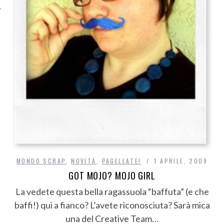
MONDO SCRAP
,
NOVITÀ
,
PAGELLATE!
1 APRILE, 2009
GOT MOJO? MOJO GIRL
La vedete questa bella ragassuola “baffuta” (e che
baffi!) qui a fianco? L’avete riconosciuta? Sarà mica
una del Creative Team…