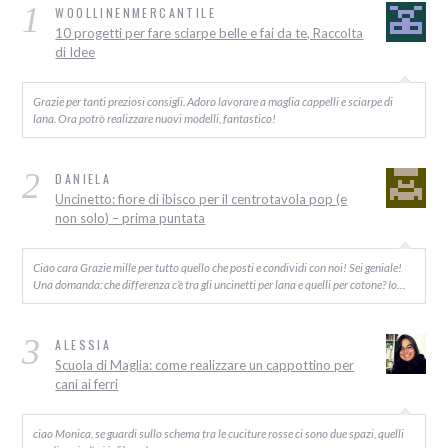
1
WOOLLINENMERCANTILE
10 progetti per fare sciarpe belle e fai da te, Raccolta
di Idee
Grazie per tanti preziosi consigli. Adoro lavorare a maglia cappelli e sciarpe di
lana. Ora potrò realizzare nuovi modelli, fantastico!
2
DANIELA
Uncinetto: fiore di ibisco per il centrotavola pop (e
non solo) – prima puntata
Ciao cara Grazie mille per tutto quello che posti e condividi con noi! Sei geniale!
Una domanda: che differenza c’è tra gli uncinetti per lana e quelli per cotone? Io…
3
ALESSIA
Scuola di Maglia: come realizzare un cappottino per
cani ai ferri
ciao Monica, se guardi sullo schema tra le cuciture rosse ci sono due spazi, quelli