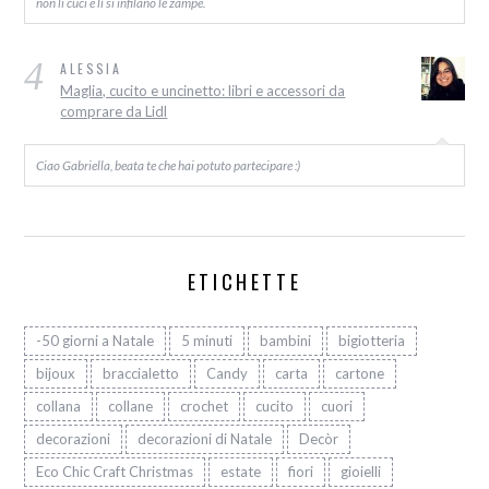
non li cuci e lì si infilano le zampe.
4
ALESSIA
Maglia, cucito e uncinetto: libri e accessori da
comprare da Lidl
Ciao Gabriella, beata te che hai potuto partecipare :)
ETICHETTE
-50 giorni a Natale
5 minuti
bambini
bigiotteria
bijoux
braccialetto
Candy
carta
cartone
collana
collane
crochet
cucito
cuori
decorazioni
decorazioni di Natale
Decòr
Eco Chic Craft Christmas
estate
fiori
gioielli