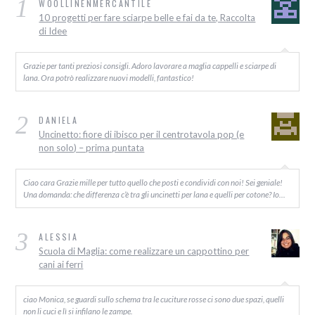
1
WOOLLINENMERCANTILE
10 progetti per fare sciarpe belle e fai da te, Raccolta
di Idee
Grazie per tanti preziosi consigli. Adoro lavorare a maglia cappelli e sciarpe di
lana. Ora potrò realizzare nuovi modelli, fantastico!
2
DANIELA
Uncinetto: fiore di ibisco per il centrotavola pop (e
non solo) – prima puntata
Ciao cara Grazie mille per tutto quello che posti e condividi con noi! Sei geniale!
Una domanda: che differenza c’è tra gli uncinetti per lana e quelli per cotone? Io…
3
ALESSIA
Scuola di Maglia: come realizzare un cappottino per
cani ai ferri
ciao Monica, se guardi sullo schema tra le cuciture rosse ci sono due spazi, quelli
non li cuci e lì si infilano le zampe.