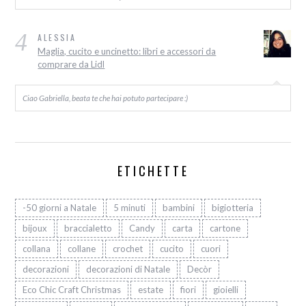
4
ALESSIA
Maglia, cucito e uncinetto: libri e accessori da
comprare da Lidl
Ciao Gabriella, beata te che hai potuto partecipare :)
ETICHETTE
-50 giorni a Natale
5 minuti
bambini
bigiotteria
bijoux
braccialetto
Candy
carta
cartone
collana
collane
crochet
cucito
cuori
decorazioni
decorazioni di Natale
Decòr
Eco Chic Craft Christmas
estate
fiori
gioielli