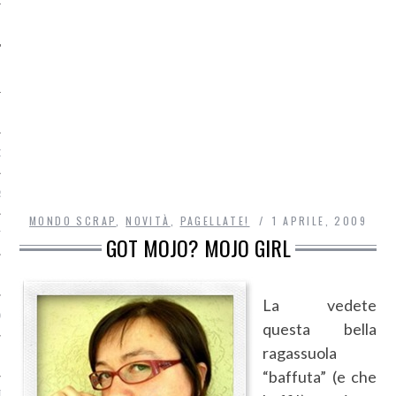
O
R
MONDO SCRAP
,
NOVITÀ
,
PAGELLATE!
1 APRILE, 2009
T
GOT MOJO? MOJO GIRL
I
La vedete
OST
questa bella
ragassuola
“baffuta” (e che
TA DI ACCESSO AI DATI