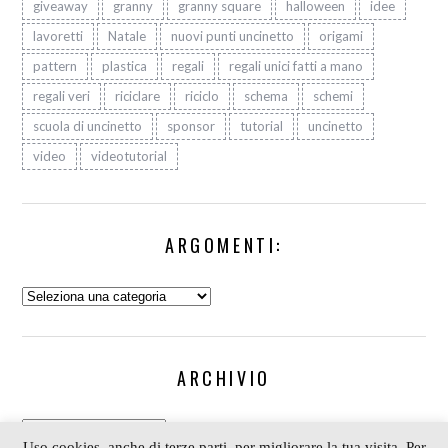
giveaway
granny
granny square
halloween
idee
lavoretti
Natale
nuovi punti uncinetto
origami
pattern
plastica
regali
regali unici fatti a mano
regali veri
riciclare
riciclo
schema
schemi
scuola di uncinetto
sponsor
tutorial
uncinetto
video
videotutorial
ARGOMENTI:
Argomenti:
ARCHIVIO
Archivio
Uso cookies, anche di terze parti, per migliorare la tua visita. Per