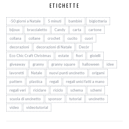
ETICHETTE
-50 giorni a Natale
5 minuti
bambini
bigiotteria
bijoux
braccialetto
Candy
carta
cartone
collana
collane
crochet
cucito
cuori
decorazioni
decorazioni di Natale
Decòr
Eco Chic Craft Christmas
estate
fiori
gioielli
giveaway
granny
granny square
halloween
idee
lavoretti
Natale
nuovi punti uncinetto
origami
pattern
plastica
regali
regali unici fatti a mano
regali veri
riciclare
riciclo
schema
schemi
scuola di uncinetto
sponsor
tutorial
uncinetto
video
videotutorial