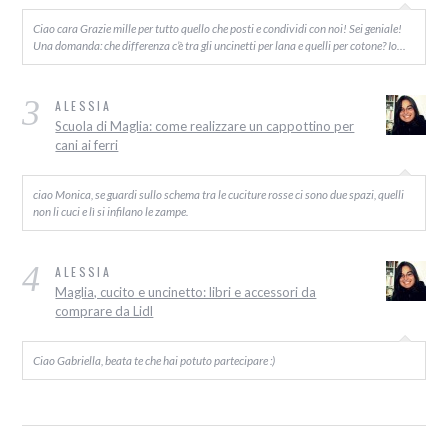
Ciao cara Grazie mille per tutto quello che posti e condividi con noi! Sei geniale!
Una domanda: che differenza c’è tra gli uncinetti per lana e quelli per cotone? Io…
3
ALESSIA
Scuola di Maglia: come realizzare un cappottino per
cani ai ferri
ciao Monica, se guardi sullo schema tra le cuciture rosse ci sono due spazi, quelli
non li cuci e lì si infilano le zampe.
4
ALESSIA
Maglia, cucito e uncinetto: libri e accessori da
comprare da Lidl
Ciao Gabriella, beata te che hai potuto partecipare :)