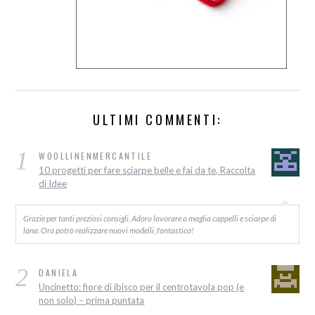
ULTIMI COMMENTI:
1
WOOLLINENMERCANTILE
10 progetti per fare sciarpe belle e fai da te, Raccolta
di Idee
Grazie per tanti preziosi consigli. Adoro lavorare a maglia cappelli e sciarpe di
lana. Ora potrò realizzare nuovi modelli, fantastico!
2
DANIELA
Uncinetto: fiore di ibisco per il centrotavola pop (e
non solo) – prima puntata