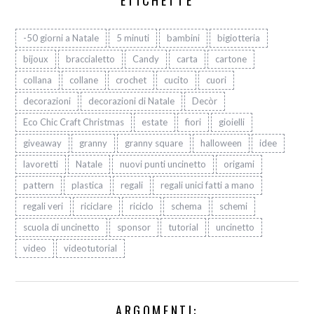
-50 giorni a Natale
5 minuti
bambini
bigiotteria
bijoux
braccialetto
Candy
carta
cartone
collana
collane
crochet
cucito
cuori
decorazioni
decorazioni di Natale
Decòr
Eco Chic Craft Christmas
estate
fiori
gioielli
giveaway
granny
granny square
halloween
idee
lavoretti
Natale
nuovi punti uncinetto
origami
pattern
plastica
regali
regali unici fatti a mano
regali veri
riciclare
riciclo
schema
schemi
scuola di uncinetto
sponsor
tutorial
uncinetto
video
videotutorial
ARGOMENTI: