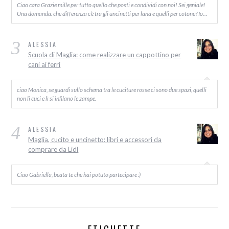
Ciao cara Grazie mille per tutto quello che posti e condividi con noi! Sei geniale!
Una domanda: che differenza c’è tra gli uncinetti per lana e quelli per cotone? Io…
3
ALESSIA
Scuola di Maglia: come realizzare un cappottino per
cani ai ferri
ciao Monica, se guardi sullo schema tra le cuciture rosse ci sono due spazi, quelli
non li cuci e lì si infilano le zampe.
4
ALESSIA
Maglia, cucito e uncinetto: libri e accessori da
comprare da Lidl
Ciao Gabriella, beata te che hai potuto partecipare :)
ETICHETTE