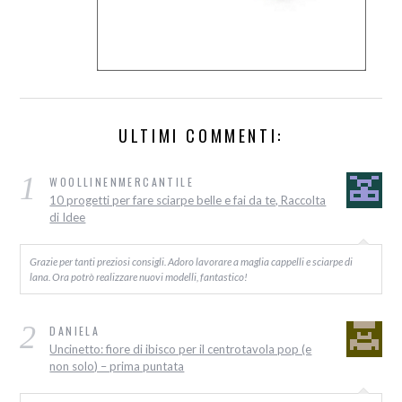
ULTIMI COMMENTI:
1
WOOLLINENMERCANTILE
10 progetti per fare sciarpe belle e fai da te, Raccolta
di Idee
Grazie per tanti preziosi consigli. Adoro lavorare a maglia cappelli e sciarpe di
lana. Ora potrò realizzare nuovi modelli, fantastico!
2
DANIELA
Uncinetto: fiore di ibisco per il centrotavola pop (e
non solo) – prima puntata