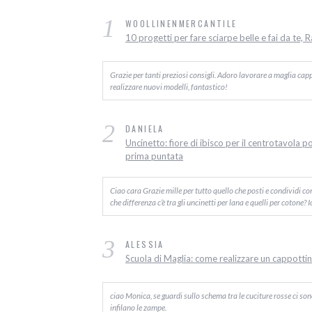
1
WOOLLINENMERCANTILE
10 progetti per fare sciarpe belle e fai da te, 
Grazie per tanti preziosi consigli. Adoro lavorare a maglia capp
realizzare nuovi modelli, fantastico!
2
DANIELA
Uncinetto: fiore di ibisco per il centrotavola p
prima puntata
Ciao cara Grazie mille per tutto quello che posti e condividi c
che differenza c’è tra gli uncinetti per lana e quelli per cotone? 
3
ALESSIA
Scuola di Maglia: come realizzare un cappottino
ciao Monica, se guardi sullo schema tra le cuciture rosse ci sono d
infilano le zampe.