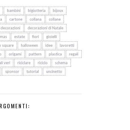
bambini
bigiotteria
bijoux
ta
cartone
collana
collane
decorazioni
decorazioni di Natale
tmas
estate
fiori
gioielli
y square
halloween
idee
lavoretti
o
origami
pattern
plastica
regali
li veri
riciclare
riciclo
schema
sponsor
tutorial
uncinetto
RGOMENTI: