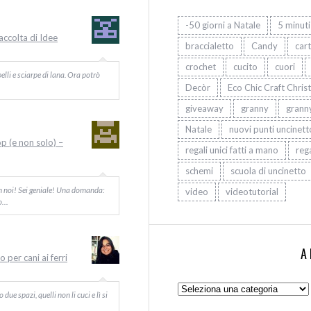
-50 giorni a Natale
5 minuti
Raccolta di Idee
braccialetto
Candy
car
crochet
cucito
cuori
elli e sciarpe di lana. Ora potrò
Decòr
Eco Chic Craft Chris
giveaway
granny
grann
Natale
nuovi punti uncinett
op (e non solo) –
regali unici fatti a mano
rega
schemi
scuola di uncinetto
on noi! Sei geniale! Una domanda:
video
videotutorial
Io…
A
 per cani ai ferri
Argomenti:
ue spazi, quelli non li cuci e lì si