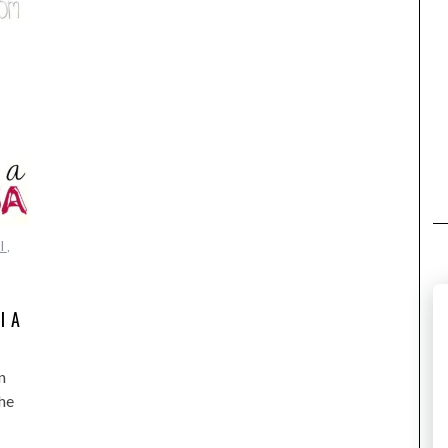
I
,
I A
n
che