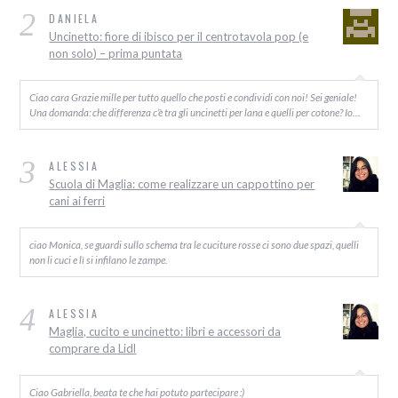
2
DANIELA
Uncinetto: fiore di ibisco per il centrotavola pop (e
non solo) – prima puntata
Ciao cara Grazie mille per tutto quello che posti e condividi con noi! Sei geniale!
Una domanda: che differenza c’è tra gli uncinetti per lana e quelli per cotone? Io…
3
ALESSIA
Scuola di Maglia: come realizzare un cappottino per
cani ai ferri
ciao Monica, se guardi sullo schema tra le cuciture rosse ci sono due spazi, quelli
non li cuci e lì si infilano le zampe.
4
ALESSIA
Maglia, cucito e uncinetto: libri e accessori da
comprare da Lidl
Ciao Gabriella, beata te che hai potuto partecipare :)