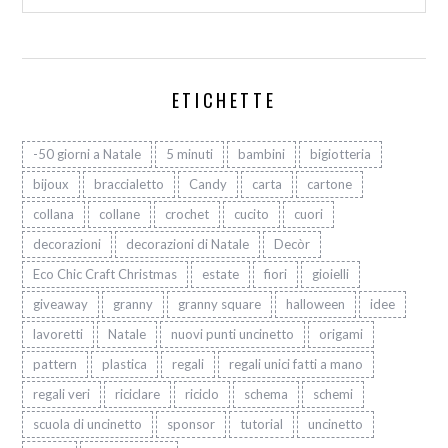
ETICHETTE
-50 giorni a Natale
5 minuti
bambini
bigiotteria
bijoux
braccialetto
Candy
carta
cartone
collana
collane
crochet
cucito
cuori
decorazioni
decorazioni di Natale
Decòr
Eco Chic Craft Christmas
estate
fiori
gioielli
giveaway
granny
granny square
halloween
idee
lavoretti
Natale
nuovi punti uncinetto
origami
pattern
plastica
regali
regali unici fatti a mano
regali veri
riciclare
riciclo
schema
schemi
scuola di uncinetto
sponsor
tutorial
uncinetto