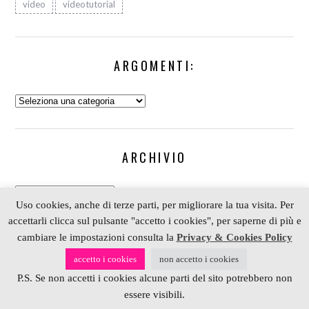
video
videotutorial
ARGOMENTI:
Argomenti:
ARCHIVIO
Archivio
Uso cookies, anche di terze parti, per migliorare la tua visita. Per
accettarli clicca sul pulsante "accetto i cookies", per saperne di più e
cambiare le impostazioni consulta la
Privacy & Cookies Policy
COPYRIGHT 2006-2023 ALESSIA SCRAP & CRAFT |
accetto i cookies
non accetto i cookies
PARTNER
DEPOSITPHOTOS
| P. IVA 01574070098 |
P.S. Se non accetti i cookies alcune parti del sito potrebbero non
REALIZZATO DA
4BLOG.INFO
essere visibili.
BACK TO TOP