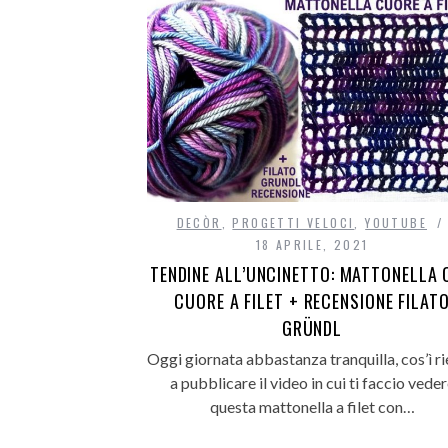
DECÒR
,
PROGETTI VELOCI
,
YOUTUBE
18 APRILE, 2021
TENDINE ALL’UNCINETTO: MATTONELLA 
CUORE A FILET + RECENSIONE FILAT
GRÜNDL
Oggi giornata abbastanza tranquilla, cos’ì r
a pubblicare il video in cui ti faccio vede
questa mattonella a filet con…