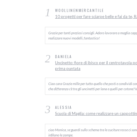
1
WOOLLINENMERCANTILE
10 progetti per fare sciarpe belle e fai da te, 
Grazie per tanti preziosi consigli. Adoro lavorare a maglia capp
realizzare nuovi modelli, fantastico!
2
DANIELA
Uncinetto: fiore di ibisco per il centrotavola p
prima puntata
Ciao cara Grazie mille per tutto quello che posti e condividi c
che differenza c’è tra gli uncinetti per lana e quelli per cotone? 
3
ALESSIA
Scuola di Maglia: come realizzare un cappottino
ciao Monica, se guardi sullo schema tra le cuciture rosse ci sono d
infilano le zampe.