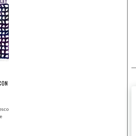
CON
O
iesco
re