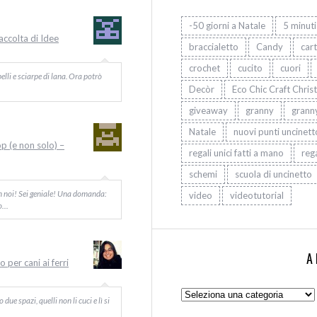
-50 giorni a Natale
5 minuti
Raccolta di Idee
braccialetto
Candy
car
crochet
cucito
cuori
elli e sciarpe di lana. Ora potrò
Decòr
Eco Chic Craft Chris
giveaway
granny
grann
Natale
nuovi punti uncinett
op (e non solo) –
regali unici fatti a mano
rega
schemi
scuola di uncinetto
on noi! Sei geniale! Una domanda:
video
videotutorial
Io…
A
 per cani ai ferri
Argomenti:
ue spazi, quelli non li cuci e lì si