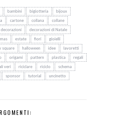
bambini
bigiotteria
bijoux
ta
cartone
collana
collane
decorazioni
decorazioni di Natale
tmas
estate
fiori
gioielli
y square
halloween
idee
lavoretti
o
origami
pattern
plastica
regali
li veri
riciclare
riciclo
schema
sponsor
tutorial
uncinetto
RGOMENTI: