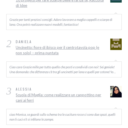
10 progetti per fare sciarpe belle e fai da te, Raccolta
di Idee
Grazie per tanti preziosi consigli. Adoro lavorare a maglia cappelli e sciarpe di
lana. Ora potrò realizzare nuovi modelli, fantastico!
2
DANIELA
Uncinetto: fiore di ibisco per il centrotavola pop (e
non solo) – prima puntata
Ciao cara Grazie mille per tutto quello che posti e condividi con noi! Sei geniale!
Una domanda: che differenza c’è tra gli uncinetti per lana e quelli per cotone? Io…
3
ALESSIA
Scuola di Maglia: come realizzare un cappottino per
cani ai ferri
ciao Monica, se guardi sullo schema tra le cuciture rosse ci sono due spazi, quelli
non li cuci e lì si infilano le zampe.