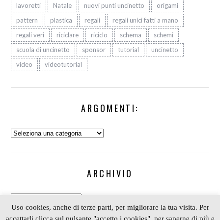
lavoretti
Natale
nuovi punti uncinetto
origami
pattern
plastica
regali
regali unici fatti a mano
regali veri
riciclare
riciclo
schema
schemi
scuola di uncinetto
sponsor
tutorial
uncinetto
video
videotutorial
ARGOMENTI:
Argomenti:
ARCHIVIO
Archivio
Uso cookies, anche di terze parti, per migliorare la tua visita. Per
accettarli clicca sul pulsante "accetto i cookies", per saperne di più e