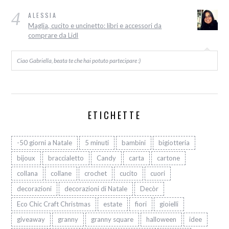
4
ALESSIA
Maglia, cucito e uncinetto: libri e accessori da
comprare da Lidl
Ciao Gabriella, beata te che hai potuto partecipare :)
ETICHETTE
-50 giorni a Natale
5 minuti
bambini
bigiotteria
bijoux
braccialetto
Candy
carta
cartone
collana
collane
crochet
cucito
cuori
decorazioni
decorazioni di Natale
Decòr
Eco Chic Craft Christmas
estate
fiori
gioielli
giveaway
granny
granny square
halloween
idee