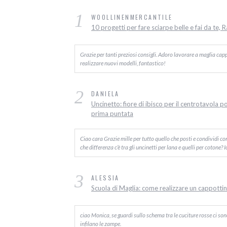
1
WOOLLINENMERCANTILE
10 progetti per fare sciarpe belle e fai da te, 
Grazie per tanti preziosi consigli. Adoro lavorare a maglia capp
realizzare nuovi modelli, fantastico!
2
DANIELA
Uncinetto: fiore di ibisco per il centrotavola p
prima puntata
Ciao cara Grazie mille per tutto quello che posti e condividi c
che differenza c’è tra gli uncinetti per lana e quelli per cotone? 
3
ALESSIA
Scuola di Maglia: come realizzare un cappottino
ciao Monica, se guardi sullo schema tra le cuciture rosse ci sono d
infilano le zampe.