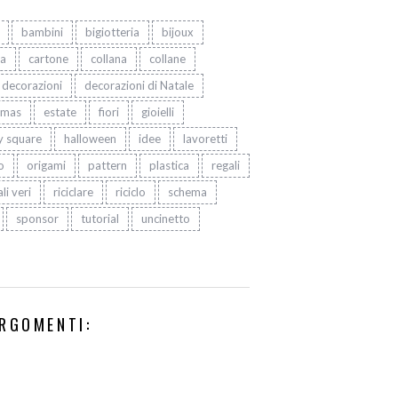
bambini
bigiotteria
bijoux
ta
cartone
collana
collane
decorazioni
decorazioni di Natale
tmas
estate
fiori
gioielli
y square
halloween
idee
lavoretti
o
origami
pattern
plastica
regali
li veri
riciclare
riciclo
schema
sponsor
tutorial
uncinetto
RGOMENTI: