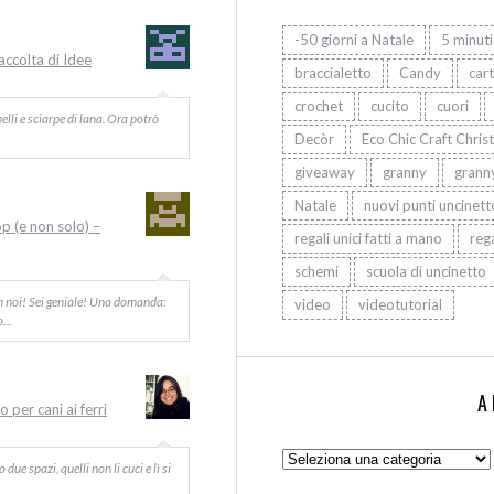
-50 giorni a Natale
5 minuti
Raccolta di Idee
braccialetto
Candy
car
crochet
cucito
cuori
elli e sciarpe di lana. Ora potrò
Decòr
Eco Chic Craft Chris
giveaway
granny
grann
Natale
nuovi punti uncinett
op (e non solo) –
regali unici fatti a mano
rega
schemi
scuola di uncinetto
on noi! Sei geniale! Una domanda:
video
videotutorial
Io…
A
 per cani ai ferri
Argomenti:
ue spazi, quelli non li cuci e lì si