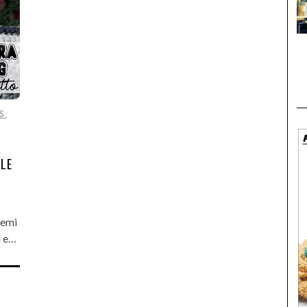
KS
,
LLE
hemi
i e…