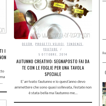
DECÒR
,
PROGETTI VELOCI
,
TENDENZE
,
YOUTUBE
I I
Re
5 OTTOBRE, 2014
 NON
AUTUNNO CREATIVO: SEGNAPOSTO FAI DA
TE CON LE FOGLIE PER UNA TAVOLA
tto
SPECIALE
ima
E’ arrivato l’autunno e io quest’anno devo
e…
ammettere che sono quasi sollevata, l’estate non
è stata bella ma l’autunno me…