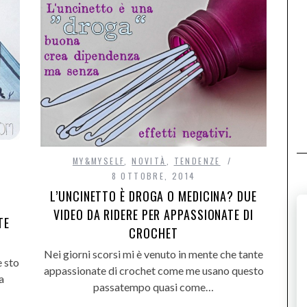
MY&MYSELF
,
NOVITÀ
,
TENDENZE
8 OTTOBRE, 2014
L’UNCINETTO È DROGA O MEDICINA? DUE
VIDEO DA RIDERE PER APPASSIONATE DI
TE
CROCHET
Nei giorni scorsi mi è venuto in mente che tante
e sto
appassionate di crochet come me usano questo
a
passatempo quasi come…