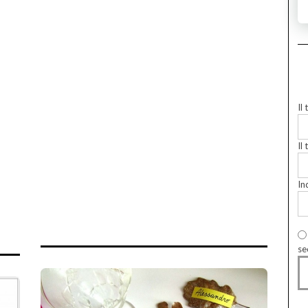
Il
Il 
In
se