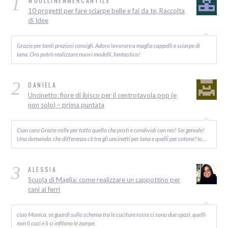
1
WOOLLINENMERCANTILE
10 progetti per fare sciarpe belle e fai da te, Raccolta
di Idee
Grazie per tanti preziosi consigli. Adoro lavorare a maglia cappelli e sciarpe di
lana. Ora potrò realizzare nuovi modelli, fantastico!
2
DANIELA
Uncinetto: fiore di ibisco per il centrotavola pop (e
non solo) – prima puntata
Ciao cara Grazie mille per tutto quello che posti e condividi con noi! Sei geniale!
Una domanda: che differenza c’è tra gli uncinetti per lana e quelli per cotone? Io…
3
ALESSIA
Scuola di Maglia: come realizzare un cappottino per
cani ai ferri
ciao Monica, se guardi sullo schema tra le cuciture rosse ci sono due spazi, quelli
non li cuci e lì si infilano le zampe.