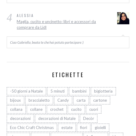
4
ALESSIA
Maglia, cucito e uncinetto: libri e accessori da
comprare da Lidl
Ciao Gabriella, beata te che hai potuto partecipare :)
ETICHETTE
-50 giorni a Natale
5 minuti
bambini
bigiotteria
bijoux
braccialetto
Candy
carta
cartone
collana
collane
crochet
cucito
cuori
decorazioni
decorazioni di Natale
Decòr
Eco Chic Craft Christmas
estate
fiori
gioielli