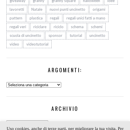
giveaway
granny
granny square
halloween
idee
lavoretti
Natale
nuovi punti uncinetto
origami
pattern
plastica
regali
regali unici fatti a mano
regali veri
riciclare
riciclo
schema
schemi
scuola di uncinetto
sponsor
tutorial
uncinetto
video
videotutorial
ARGOMENTI:
Argomenti:
ARCHIVIO
Archivio
Uso cookies, anche di terze parti, per migliorare la tua visita. Per