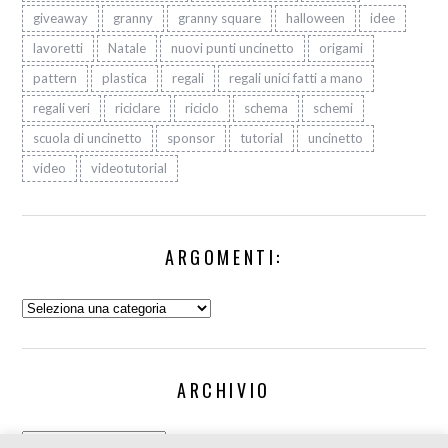
giveaway
granny
granny square
halloween
idee
lavoretti
Natale
nuovi punti uncinetto
origami
pattern
plastica
regali
regali unici fatti a mano
regali veri
riciclare
riciclo
schema
schemi
scuola di uncinetto
sponsor
tutorial
uncinetto
video
videotutorial
ARGOMENTI:
Argomenti:
ARCHIVIO
Archivio