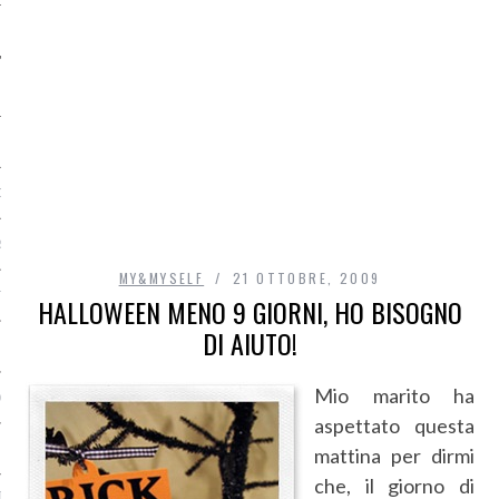
O
R
MY&MYSELF
21 OTTOBRE, 2009
T
HALLOWEEN MENO 9 GIORNI, HO BISOGNO
DI AIUTO!
I
Mio marito ha
OST
aspettato questa
mattina per dirmi
che, il giorno di
TA DI ACCESSO AI DATI