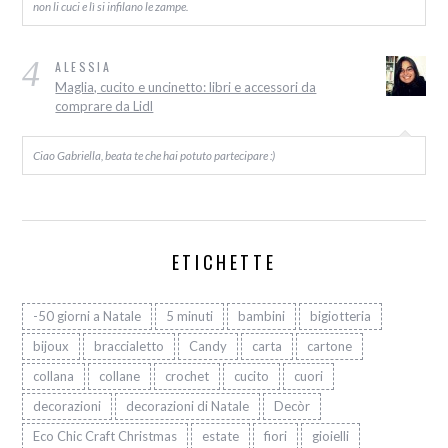
non li cuci e lì si infilano le zampe.
4
ALESSIA
Maglia, cucito e uncinetto: libri e accessori da
comprare da Lidl
Ciao Gabriella, beata te che hai potuto partecipare :)
ETICHETTE
-50 giorni a Natale
5 minuti
bambini
bigiotteria
bijoux
braccialetto
Candy
carta
cartone
collana
collane
crochet
cucito
cuori
decorazioni
decorazioni di Natale
Decòr
Eco Chic Craft Christmas
estate
fiori
gioielli