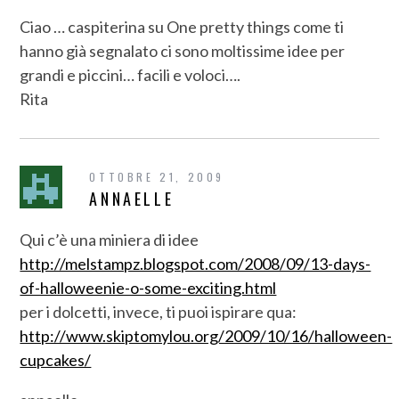
Ciao … caspiterina su One pretty things come ti
hanno già segnalato ci sono moltissime idee per
grandi e piccini… facili e voloci….
Rita
OTTOBRE 21, 2009
ANNAELLE
Qui c’è una miniera di idee
http://melstampz.blogspot.com/2008/09/13-days-
of-halloweenie-o-some-exciting.html
per i dolcetti, invece, ti puoi ispirare qua:
http://www.skiptomylou.org/2009/10/16/halloween-
cupcakes/