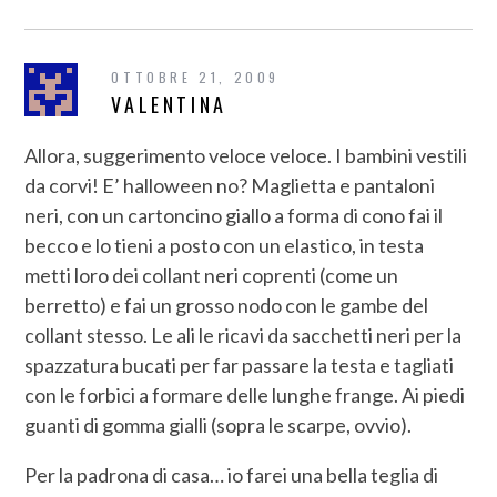
OTTOBRE 21, 2009
VALENTINA
Allora, suggerimento veloce veloce. I bambini vestili
da corvi! E’ halloween no? Maglietta e pantaloni
neri, con un cartoncino giallo a forma di cono fai il
becco e lo tieni a posto con un elastico, in testa
metti loro dei collant neri coprenti (come un
berretto) e fai un grosso nodo con le gambe del
collant stesso. Le ali le ricavi da sacchetti neri per la
spazzatura bucati per far passare la testa e tagliati
con le forbici a formare delle lunghe frange. Ai piedi
guanti di gomma gialli (sopra le scarpe, ovvio).
Per la padrona di casa… io farei una bella teglia di