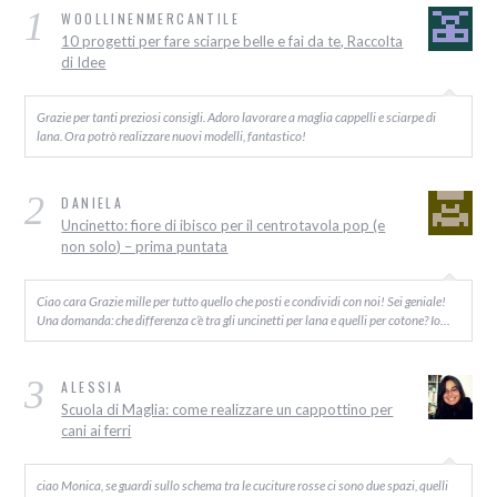
1
WOOLLINENMERCANTILE
10 progetti per fare sciarpe belle e fai da te, Raccolta
di Idee
Grazie per tanti preziosi consigli. Adoro lavorare a maglia cappelli e sciarpe di
lana. Ora potrò realizzare nuovi modelli, fantastico!
2
DANIELA
Uncinetto: fiore di ibisco per il centrotavola pop (e
non solo) – prima puntata
Ciao cara Grazie mille per tutto quello che posti e condividi con noi! Sei geniale!
Una domanda: che differenza c’è tra gli uncinetti per lana e quelli per cotone? Io…
3
ALESSIA
Scuola di Maglia: come realizzare un cappottino per
cani ai ferri
ciao Monica, se guardi sullo schema tra le cuciture rosse ci sono due spazi, quelli