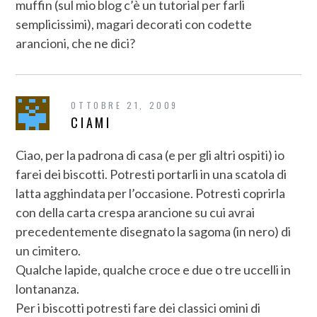
muffin (sul mio blog c’è un tutorial per farli
semplicissimi), magari decorati con codette
arancioni, che ne dici?
OTTOBRE 21, 2009
CIAMI
Ciao, per la padrona di casa (e per gli altri ospiti) io
farei dei biscotti. Potresti portarli in una scatola di
latta agghindata per l’occasione. Potresti coprirla
con della carta crespa arancione su cui avrai
precedentemente disegnato la sagoma (in nero) di
un cimitero.
Qualche lapide, qualche croce e due o tre uccelli in
lontananza.
Per i biscotti potresti fare dei classici omini di