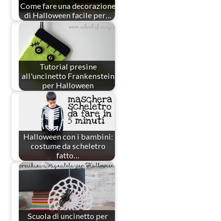
Come fare una decorazione
di Halloween facile per…
Tutorial presine
all'uncinetto Frankenstein
per Halloween
Halloween con i bambini:
costume da scheletro
fatto…
Scuola di uncinetto per