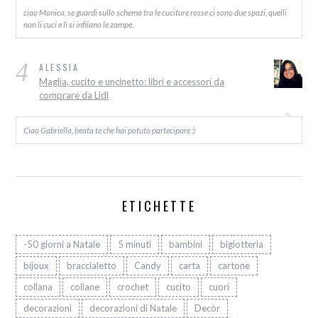
ciao Monica, se guardi sullo schema tra le cuciture rosse ci sono due spazi, quelli
non li cuci e lì si infilano le zampe.
4
ALESSIA
Maglia, cucito e uncinetto: libri e accessori da
comprare da Lidl
Ciao Gabriella, beata te che hai potuto partecipare :)
ETICHETTE
-50 giorni a Natale
5 minuti
bambini
bigiotteria
bijoux
braccialetto
Candy
carta
cartone
collana
collane
crochet
cucito
cuori
decorazioni
decorazioni di Natale
Decòr