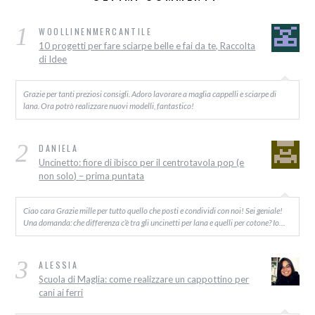
1
WOOLLINENMERCANTILE
10 progetti per fare sciarpe belle e fai da te, Raccolta
di Idee
Grazie per tanti preziosi consigli. Adoro lavorare a maglia cappelli e sciarpe di
lana. Ora potrò realizzare nuovi modelli, fantastico!
2
DANIELA
Uncinetto: fiore di ibisco per il centrotavola pop (e
non solo) – prima puntata
Ciao cara Grazie mille per tutto quello che posti e condividi con noi! Sei geniale!
Una domanda: che differenza c’è tra gli uncinetti per lana e quelli per cotone? Io…
3
ALESSIA
Scuola di Maglia: come realizzare un cappottino per
cani ai ferri