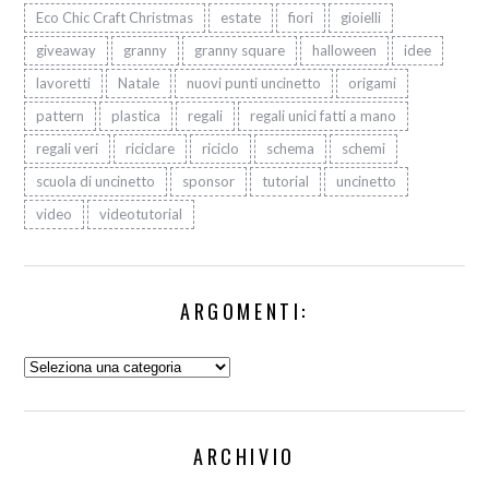
Eco Chic Craft Christmas
estate
fiori
gioielli
giveaway
granny
granny square
halloween
idee
lavoretti
Natale
nuovi punti uncinetto
origami
pattern
plastica
regali
regali unici fatti a mano
regali veri
riciclare
riciclo
schema
schemi
scuola di uncinetto
sponsor
tutorial
uncinetto
video
videotutorial
ARGOMENTI:
Argomenti:
ARCHIVIO