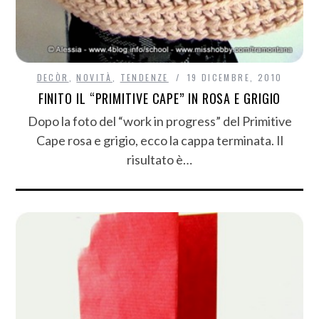
DECÒR
,
NOVITÀ
,
TENDENZE
19 DICEMBRE, 2010
FINITO IL “PRIMITIVE CAPE” IN ROSA E GRIGIO
Dopo la foto del “work in progress” del Primitive
Cape rosa e grigio, ecco la cappa terminata. Il
risultato è…