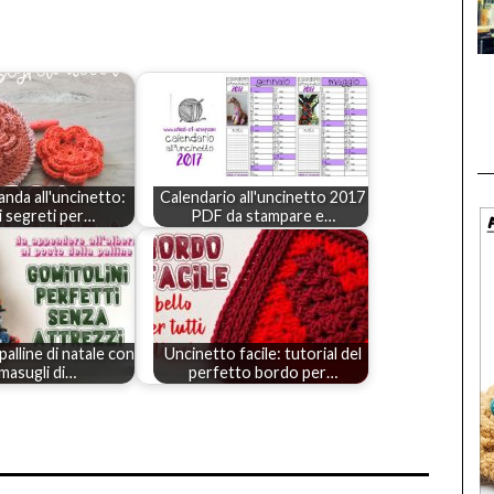
anda all'uncinetto:
Calendario all'uncinetto 2017
 i segreti per…
PDF da stampare e…
palline di natale con
Uncinetto facile: tutorial del
rimasugli di…
perfetto bordo per…