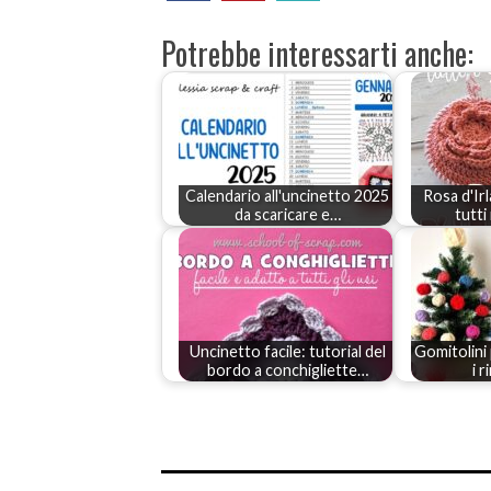
Potrebbe interessarti anche:
Calendario all'uncinetto 2025
Rosa d'Irl
da scaricare e…
tutti
Uncinetto facile: tutorial del
Gomitolini 
bordo a conchigliette…
i 