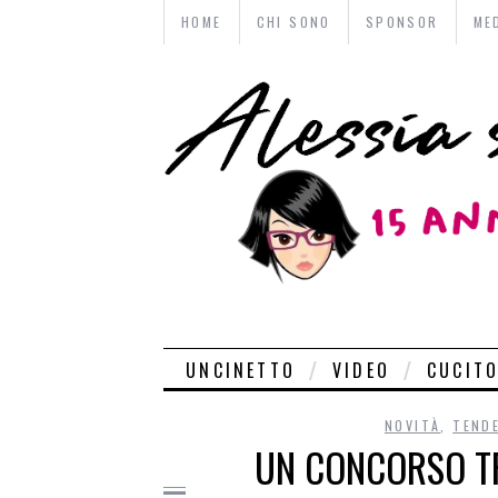
HOME
CHI SONO
SPONSOR
ME
UNCINETTO
VIDEO
CUCIT
NOVITÀ
,
TEND
UN CONCORSO TR