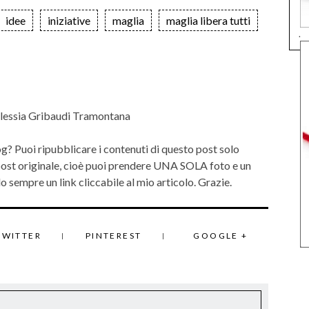
idee
iniziative
maglia
maglia libera tutti
.
lessia Gribaudi Tramontana
og? Puoi ripubblicare i contenuti di questo post solo
 post originale, cioè puoi prendere UNA SOLA foto e un
 sempre un link cliccabile al mio articolo. Grazie.
TWITTER
PINTEREST
GOOGLE +