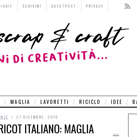
DIAKIT
SCRIVIMI
GUESTPOST
PRIVACY
O
MAGLIA
LAVORETTI
RICICLO
IDEE
B
ENZE
27 DICEMBRE, 2010
ICOT ITALIANO: MAGLIA