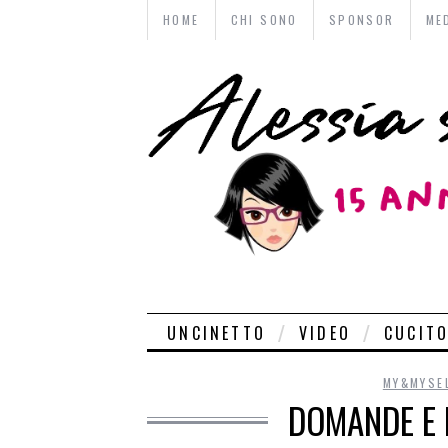
HOME
CHI SONO
SPONSOR
ME
UNCINETTO
VIDEO
CUCIT
MY&MYSE
DOMANDE E 