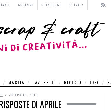
DIAKIT
SCRIVIMI
GUESTPOST
PRIVACY
O
MAGLIA
LAVORETTI
RICICLO
IDEE
B
LF
30 APRILE, 2010
RISPOSTE DI APRILE