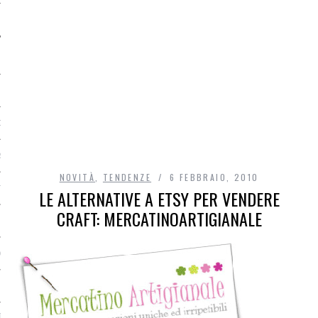
O
R
NOVITÀ
,
TENDENZE
6 FEBBRAIO, 2010
T
LE ALTERNATIVE A ETSY PER VENDERE
CRAFT: MERCATINOARTIGIANALE
I
OST
TA DI ACCESSO AI DATI