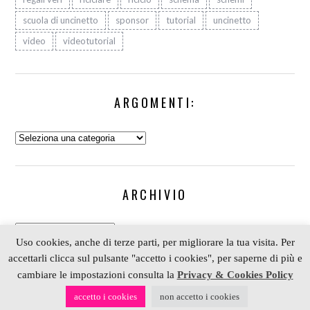
scuola di uncinetto
sponsor
tutorial
uncinetto
video
videotutorial
ARGOMENTI:
Argomenti:
ARCHIVIO
Archivio
Uso cookies, anche di terze parti, per migliorare la tua visita. Per
accettarli clicca sul pulsante "accetto i cookies", per saperne di più e
cambiare le impostazioni consulta la
Privacy & Cookies Policy
COPYRIGHT 2006-2023 ALESSIA SCRAP & CRAFT |
accetto i cookies
non accetto i cookies
PARTNER
DEPOSITPHOTOS
| P. IVA 01574070098 |