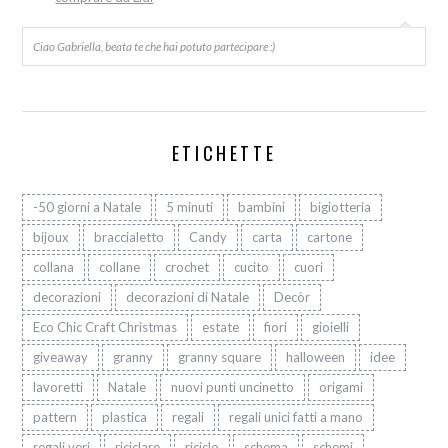
Ciao Gabriella, beata te che hai potuto partecipare :)
ETICHETTE
-50 giorni a Natale
5 minuti
bambini
bigiotteria
bijoux
braccialetto
Candy
carta
cartone
collana
collane
crochet
cucito
cuori
decorazioni
decorazioni di Natale
Decòr
Eco Chic Craft Christmas
estate
fiori
gioielli
giveaway
granny
granny square
halloween
idee
lavoretti
Natale
nuovi punti uncinetto
origami
pattern
plastica
regali
regali unici fatti a mano
regali veri
riciclare
riciclo
schema
schemi