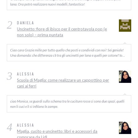
lana. Ora potrò realizzare nuovi modelli, fantastico!
2
DANIELA
Uncinetto: fiore di ibisco per il centrotavola pop (e
non solo) – prima puntata
Ciao cara Grazie mille per tutto quello che posti e condividi con noi! Sei geniale!
Una domanda: che differenza c’è tra gli uncinetti per lana e quelli per cotone? Io…
3
ALESSIA
Scuola di Maglia: come realizzare un cappottino per
cani ai ferri
ciao Monica, se guardi sullo schema tra le cuciture rosse ci sono due spazi, quelli
non li cuci e lì si infilano le zampe.
4
ALESSIA
Maglia, cucito e uncinetto: libri e accessori da
comprare da Lidl