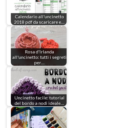
Calendario all'uncinetto
2018 pdf da scaricare e…
Rosa d'Irlanda
all'uncinetto: tutti i segreti
per…
Uncinetto facile: tutorial
del bordo a nodi ideale…