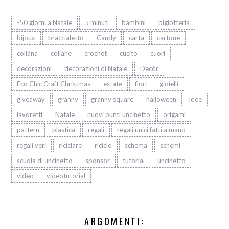
-50 giorni a Natale
5 minuti
bambini
bigiotteria
bijoux
braccialetto
Candy
carta
cartone
collana
collane
crochet
cucito
cuori
decorazioni
decorazioni di Natale
Decòr
Eco Chic Craft Christmas
estate
fiori
gioielli
giveaway
granny
granny square
halloween
idee
lavoretti
Natale
nuovi punti uncinetto
origami
pattern
plastica
regali
regali unici fatti a mano
regali veri
riciclare
riciclo
schema
schemi
scuola di uncinetto
sponsor
tutorial
uncinetto
video
videotutorial
ARGOMENTI: