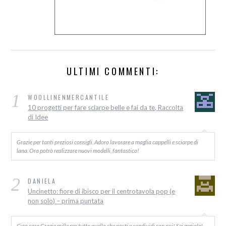
ULTIMI COMMENTI:
1
WOOLLINENMERCANTILE
10 progetti per fare sciarpe belle e fai da te, Raccolta
di Idee
Grazie per tanti preziosi consigli. Adoro lavorare a maglia cappelli e sciarpe di
lana. Ora potrò realizzare nuovi modelli, fantastico!
2
DANIELA
Uncinetto: fiore di ibisco per il centrotavola pop (e
non solo) – prima puntata
Ciao cara Grazie mille per tutto quello che posti e condividi con noi! Sei geniale!