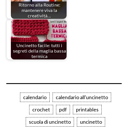
Ritorno alla Routine:
mantenere viva la
creatività…
Uncinetto facile: tutti i
segreti della maglia bassa
termica
calendario
calendario all'uncinetto
crochet
pdf
printables
scuola di uncinetto
uncinetto