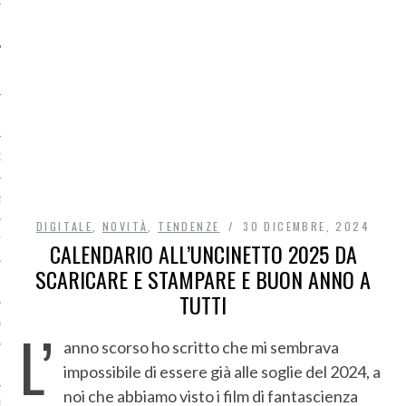
O
R
DIGITALE
,
NOVITÀ
,
TENDENZE
30 DICEMBRE, 2024
T
CALENDARIO ALL’UNCINETTO 2025 DA
SCARICARE E STAMPARE E BUON ANNO A
I
TUTTI
OST
L’
anno scorso ho scritto che mi sembrava
impossibile di essere già alle soglie del 2024, a
noi che abbiamo visto i film di fantascienza
TA DI ACCESSO AI DATI