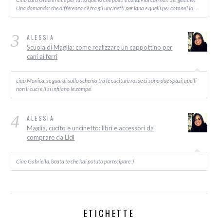
Una domanda: che differenza c’è tra gli uncinetti per lana e quelli per cotone? Io…
3
ALESSIA
Scuola di Maglia: come realizzare un cappottino per
cani ai ferri
ciao Monica, se guardi sullo schema tra le cuciture rosse ci sono due spazi, quelli
non li cuci e lì si infilano le zampe.
4
ALESSIA
Maglia, cucito e uncinetto: libri e accessori da
comprare da Lidl
Ciao Gabriella, beata te che hai potuto partecipare :)
ETICHETTE