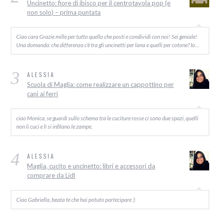
Uncinetto: fiore di ibisco per il centrotavola pop (e
non solo) – prima puntata
Ciao cara Grazie mille per tutto quello che posti e condividi con noi! Sei geniale!
Una domanda: che differenza c’è tra gli uncinetti per lana e quelli per cotone? Io…
3
ALESSIA
Scuola di Maglia: come realizzare un cappottino per
cani ai ferri
ciao Monica, se guardi sullo schema tra le cuciture rosse ci sono due spazi, quelli
non li cuci e lì si infilano le zampe.
4
ALESSIA
Maglia, cucito e uncinetto: libri e accessori da
comprare da Lidl
Ciao Gabriella, beata te che hai potuto partecipare :)