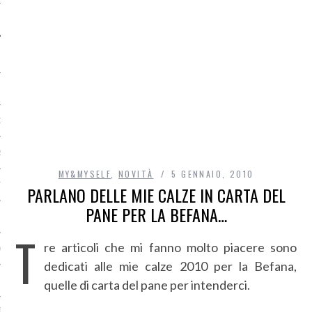
O
R
MY&MYSELF
,
NOVITÀ
5 GENNAIO, 2010
T
PARLANO DELLE MIE CALZE IN CARTA DEL
PANE PER LA BEFANA…
I
T
re articoli che mi fanno molto piacere sono
OST
dedicati alle mie calze 2010 per la Befana,
quelle di carta del pane per intenderci.
TA DI ACCESSO AI DATI