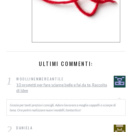
ULTIMI COMMENTI:
1
WOOLLINENMERCANTILE
10 progetti per fare sciarpe belle e fai da te, Raccolta
di Idee
Grazie per tanti preziosi consigli. Adoro lavorare a maglia cappelli e sciarpe di
lana. Ora potrò realizzare nuovi modelli, fantastico!
2
DANIELA