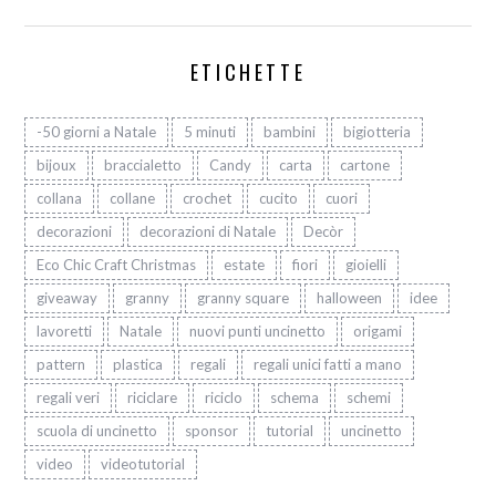
ETICHETTE
-50 giorni a Natale
5 minuti
bambini
bigiotteria
bijoux
braccialetto
Candy
carta
cartone
collana
collane
crochet
cucito
cuori
decorazioni
decorazioni di Natale
Decòr
Eco Chic Craft Christmas
estate
fiori
gioielli
giveaway
granny
granny square
halloween
idee
lavoretti
Natale
nuovi punti uncinetto
origami
pattern
plastica
regali
regali unici fatti a mano
regali veri
riciclare
riciclo
schema
schemi
scuola di uncinetto
sponsor
tutorial
uncinetto
video
videotutorial