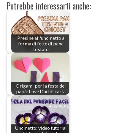
Potrebbe interessarti anche:
Presine all'uncinetto a
forma di fette di pane
tostato
Origami per la festa del
papà: Love Dad di carta
Uncinetto: video tutorial