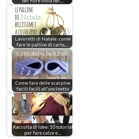
del fiore viola del…
Lavoretti di Natale: come
fare le palline di carta,…
Come fare delle scarpine
facili facili all'uncinetto
Raccolta di Idee: 10 tutorial
per fare calze e…