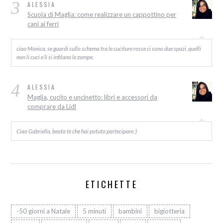
3
ALESSIA
Scuola di Maglia: come realizzare un cappottino per
cani ai ferri
ciao Monica, se guardi sullo schema tra le cuciture rosse ci sono due spazi, quelli
non li cuci e lì si infilano le zampe.
4
ALESSIA
Maglia, cucito e uncinetto: libri e accessori da
comprare da Lidl
Ciao Gabriella, beata te che hai potuto partecipare :)
ETICHETTE
-50 giorni a Natale
5 minuti
bambini
bigiotteria