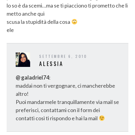
lo so è da scemi…ma se ti piacciono ti prometto che li
metto anche qui
scusa la stupidità della cosa
ele
SETTEMBRE 6, 2010
ALESSIA
@ galadriel74
:
maddai non ti vergognare, ci mancherebbe
altro!
Puoi mandarmele tranquillamente via mail se
preferisci, contattami con il form dei
contatti così ti rispondo e hai la mail