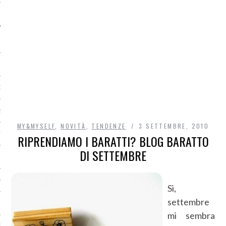
O
R
MY&MYSELF
,
NOVITÀ
,
TENDENZE
3 SETTEMBRE, 2010
T
RIPRENDIAMO I BARATTI? BLOG BARATTO
DI SETTEMBRE
I
OST
Si,
settembre
mi sembra
TA DI ACCESSO AI DATI