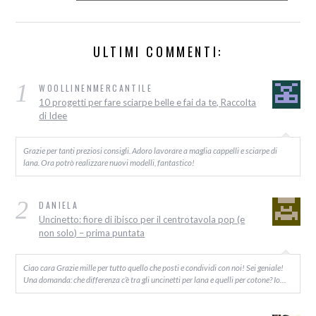
ULTIMI COMMENTI:
1
WOOLLINENMERCANTILE
10 progetti per fare sciarpe belle e fai da te, Raccolta
di Idee
Grazie per tanti preziosi consigli. Adoro lavorare a maglia cappelli e sciarpe di
lana. Ora potrò realizzare nuovi modelli, fantastico!
2
DANIELA
Uncinetto: fiore di ibisco per il centrotavola pop (e
non solo) – prima puntata
Ciao cara Grazie mille per tutto quello che posti e condividi con noi! Sei geniale!
Una domanda: che differenza c’è tra gli uncinetti per lana e quelli per cotone? Io…