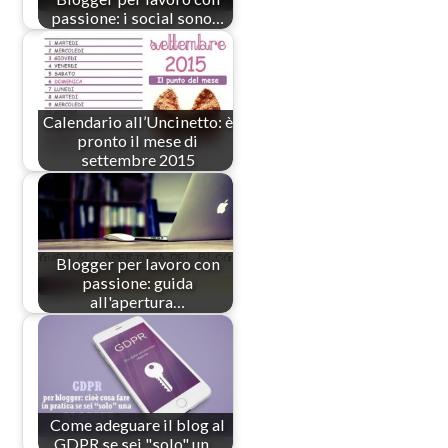
passione: i social sono…
Calendario all’Uncinetto: è
pronto il mese di
settembre 2015
Blogger per lavoro con
passione: guida
all'apertura…
Come adeguare il blog al
GDPR se sei "solo" un…