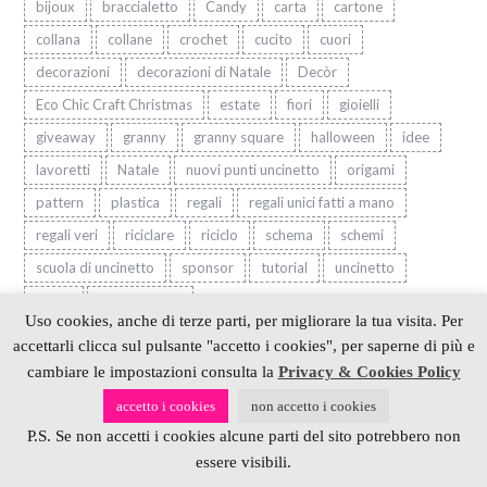
bijoux
braccialetto
Candy
carta
cartone
collana
collane
crochet
cucito
cuori
decorazioni
decorazioni di Natale
Decòr
Eco Chic Craft Christmas
estate
fiori
gioielli
giveaway
granny
granny square
halloween
idee
lavoretti
Natale
nuovi punti uncinetto
origami
pattern
plastica
regali
regali unici fatti a mano
regali veri
riciclare
riciclo
schema
schemi
scuola di uncinetto
sponsor
tutorial
uncinetto
video
videotutorial
Uso cookies, anche di terze parti, per migliorare la tua visita. Per
accettarli clicca sul pulsante "accetto i cookies", per saperne di più e
cambiare le impostazioni consulta la
Privacy & Cookies Policy
ARGOMENTI:
accetto i cookies
non accetto i cookies
P.S. Se non accetti i cookies alcune parti del sito potrebbero non
Argomenti:
essere visibili.