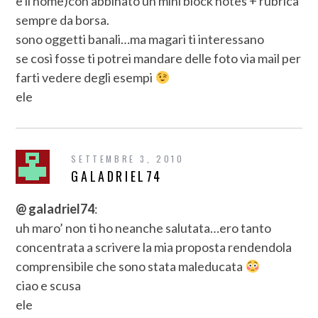
e il nome)con abbinato un mini block notes + rubrica
sempre da borsa.
sono oggetti banali…ma magari ti interessano
se così fosse ti potrei mandare delle foto via mail per
farti vedere degli esempi
ele
SETTEMBRE 3, 2010
GALADRIEL74
@ galadriel74
:
uh maro’ non ti ho neanche salutata…ero tanto
concentrata a scrivere la mia proposta rendendola
comprensibile che sono stata maleducata
ciao e scusa
ele