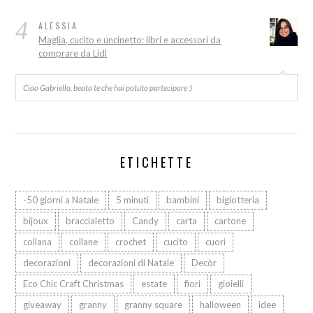
4
ALESSIA
Maglia, cucito e uncinetto: libri e accessori da
comprare da Lidl
Ciao Gabriella, beata te che hai potuto partecipare :)
ETICHETTE
-50 giorni a Natale
5 minuti
bambini
bigiotteria
bijoux
braccialetto
Candy
carta
cartone
collana
collane
crochet
cucito
cuori
decorazioni
decorazioni di Natale
Decòr
Eco Chic Craft Christmas
estate
fiori
gioielli
giveaway
granny
granny square
halloween
idee