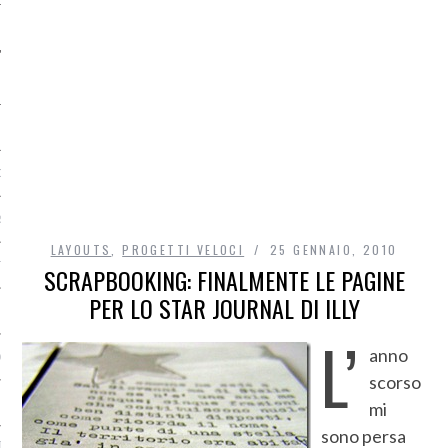
O
R
LAYOUTS
,
PROGETTI VELOCI
25 GENNAIO, 2010
T
SCRAPBOOKING: FINALMENTE LE PAGINE
PER LO STAR JOURNAL DI ILLY
I
L’
anno
OST
scorso
mi
sono persa
TA DI ACCESSO AI DATI