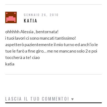
GENNAIO 26, 2010
KATIA
ohhhhh Alessia , bentornata!
i tuoi lavori ci sono mancati tantissimo!
aspetterò pazientemente il mio turno ed anch’io le
tue le farò a fine giro… me ne mancano solo 2 e poi
toccherà a te! ciao
katia
LASCIA IL TUO COMMENTO! ♥