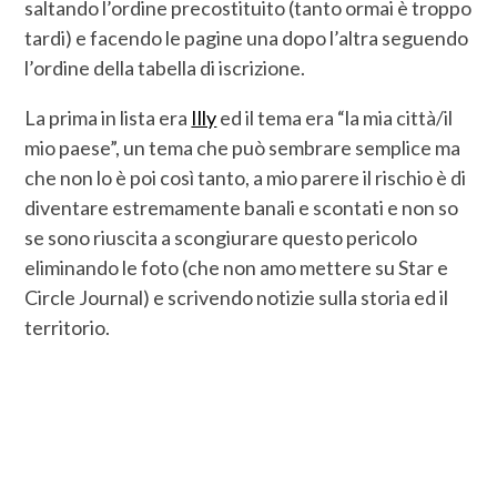
saltando l’ordine precostituito (tanto ormai è troppo
tardi) e facendo le pagine una dopo l’altra seguendo
l’ordine della tabella di iscrizione.
La prima in lista era
Illy
ed il tema era “la mia città/il
mio paese”, un tema che può sembrare semplice ma
che non lo è poi così tanto, a mio parere il rischio è di
diventare estremamente banali e scontati e non so
se sono riuscita a scongiurare questo pericolo
eliminando le foto (che non amo mettere su Star e
Circle Journal) e scrivendo notizie sulla storia ed il
territorio.