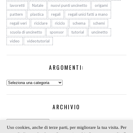
lavoretti
Natale
nuovi punti uncinetto
origami
pattern
plastica
regali
regali unici fatti a mano
regali veri
riciclare
riciclo
schema
schemi
scuola di uncinetto
sponsor
tutorial
uncinetto
video
videotutorial
ARGOMENTI:
Argomenti:
ARCHIVIO
Archivio
Uso cookies, anche di terze parti, per migliorare la tua visita. Per