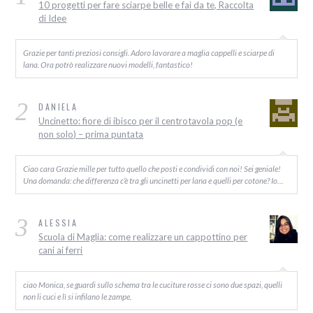
10 progetti per fare sciarpe belle e fai da te, Raccolta
di Idee
Grazie per tanti preziosi consigli. Adoro lavorare a maglia cappelli e sciarpe di
lana. Ora potrò realizzare nuovi modelli, fantastico!
2
DANIELA
Uncinetto: fiore di ibisco per il centrotavola pop (e
non solo) – prima puntata
Ciao cara Grazie mille per tutto quello che posti e condividi con noi! Sei geniale!
Una domanda: che differenza c’è tra gli uncinetti per lana e quelli per cotone? Io…
3
ALESSIA
Scuola di Maglia: come realizzare un cappottino per
cani ai ferri
ciao Monica, se guardi sullo schema tra le cuciture rosse ci sono due spazi, quelli
non li cuci e lì si infilano le zampe.