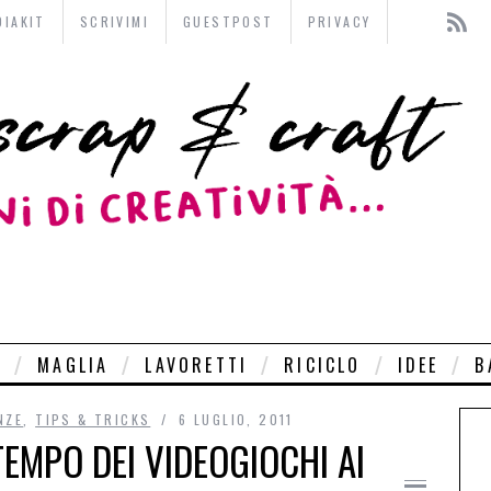
DIAKIT
SCRIVIMI
GUESTPOST
PRIVACY
O
MAGLIA
LAVORETTI
RICICLO
IDEE
B
NZE
,
TIPS & TRICKS
6 LUGLIO, 2011
TEMPO DEI VIDEOGIOCHI AI