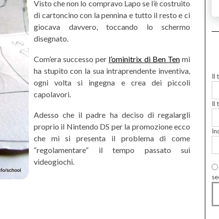
Visto che non lo compravo Lapo se l’è costruito
di cartoncino con la pennina e tutto il resto e ci
giocava davvero, toccando lo schermo
disegnato.
Com’era successo per
l’ominitrix di Ben Ten
mi
ha stupito con la sua intraprendente inventiva,
Il
ogni volta si ingegna e crea dei piccoli
capolavori.
Il 
Adesso che il padre ha deciso di regalargli
proprio il Nintendo DS per la promozione ecco
In
che mi si presenta il problema di come
“regolamentare” il tempo passato sui
videogiochi.
se