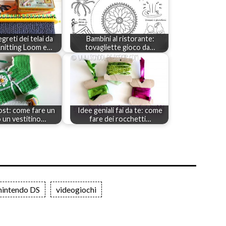
egreti dei telai da
Bambini al ristorante:
Knitting Loom e…
tovagliette gioco da…
st: come fare un
Idee geniali fai da te: come
o un vestitino…
fare dei rocchetti…
nintendo DS
videogiochi