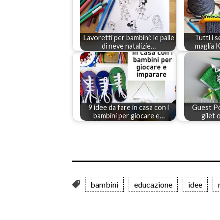
Lavoretti per bambini: le palle
Tutti i s
di neve natalizie…
maglia 
9 idee da fare in casa con i
Guest Po
bambini per giocare e…
gilet 
bambini
educazione
idee