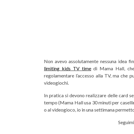
Non avevo assolutamente nessuna idea finch
limiting kids TV time
di Mama Hall, che 
regolamentare l’accesso alla TV, ma che può
videogiochi.
In pratica si devono realizzare delle card se
tempo (Mama Hall usa 30 minuti per casellin
o al videogioco, io in una settimana permett
Seguimi