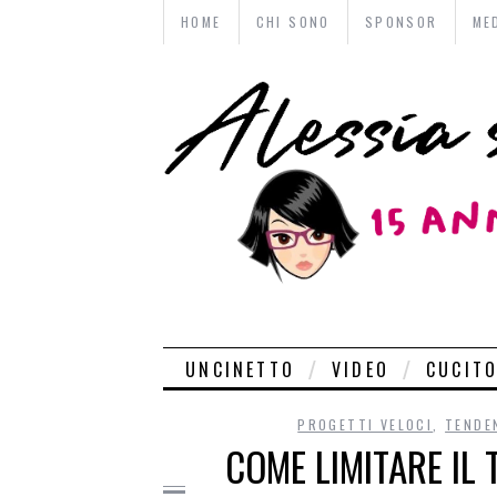
HOME
CHI SONO
SPONSOR
ME
UNCINETTO
VIDEO
CUCIT
PROGETTI VELOCI
,
TENDE
COME LIMITARE IL 