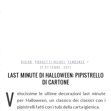
O
R
DECÒR
,
PROGETTI VELOCI
,
TENDENZE
T
31 OTTOBRE, 2011
LAST MINUTE DI HALLOWEEN: PIPISTRELLO
I
DI CARTONE
V
OST
elocissime le ultime decorazioni last minute
per Halloween, un classico dei classici con i
pipistrelli fatti con i tubi della carta igienica.
TA DI ACCESSO AI DATI