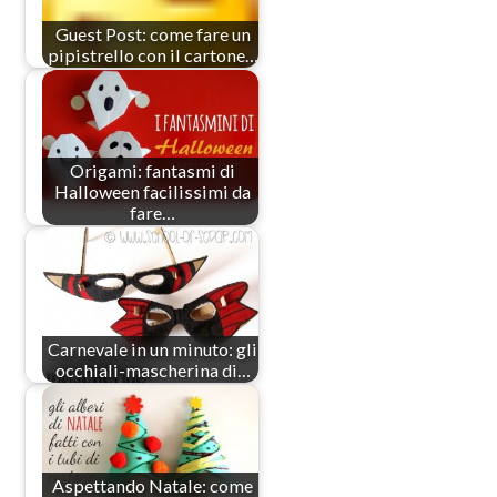
Guest Post: come fare un
pipistrello con il cartone…
Origami: fantasmi di
Halloween facilissimi da
fare…
Carnevale in un minuto: gli
occhiali-mascherina di…
Aspettando Natale: come