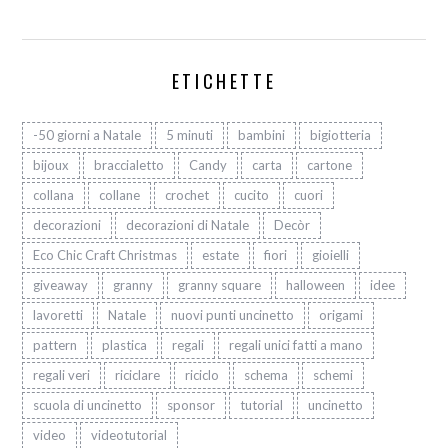
ETICHETTE
-50 giorni a Natale
5 minuti
bambini
bigiotteria
bijoux
braccialetto
Candy
carta
cartone
collana
collane
crochet
cucito
cuori
decorazioni
decorazioni di Natale
Decòr
Eco Chic Craft Christmas
estate
fiori
gioielli
giveaway
granny
granny square
halloween
idee
lavoretti
Natale
nuovi punti uncinetto
origami
pattern
plastica
regali
regali unici fatti a mano
regali veri
riciclare
riciclo
schema
schemi
scuola di uncinetto
sponsor
tutorial
uncinetto
video
videotutorial