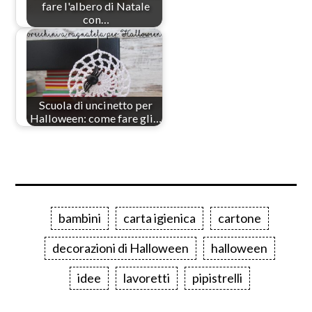
fare l'albero di Natale
con…
Scuola di uncinetto per
Halloween: come fare gli…
bambini
carta igienica
cartone
decorazioni di Halloween
halloween
idee
lavoretti
pipistrelli