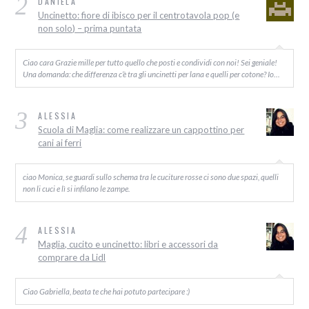
2
DANIELA
Uncinetto: fiore di ibisco per il centrotavola pop (e
non solo) – prima puntata
Ciao cara Grazie mille per tutto quello che posti e condividi con noi! Sei geniale!
Una domanda: che differenza c’è tra gli uncinetti per lana e quelli per cotone? Io…
3
ALESSIA
Scuola di Maglia: come realizzare un cappottino per
cani ai ferri
ciao Monica, se guardi sullo schema tra le cuciture rosse ci sono due spazi, quelli
non li cuci e lì si infilano le zampe.
4
ALESSIA
Maglia, cucito e uncinetto: libri e accessori da
comprare da Lidl
Ciao Gabriella, beata te che hai potuto partecipare :)