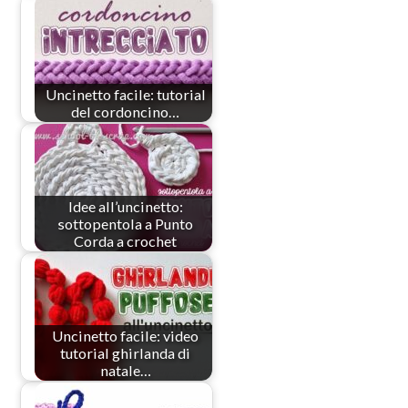
Uncinetto facile: tutorial
del cordoncino…
Idee all’uncinetto:
sottopentola a Punto
Corda a crochet
Uncinetto facile: video
tutorial ghirlanda di
natale…