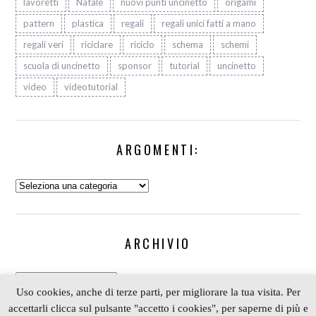
lavoretti
Natale
nuovi punti uncinetto
origami
pattern
plastica
regali
regali unici fatti a mano
regali veri
riciclare
riciclo
schema
schemi
scuola di uncinetto
sponsor
tutorial
uncinetto
video
videotutorial
ARGOMENTI:
Argomenti:
ARCHIVIO
Archivio
Uso cookies, anche di terze parti, per migliorare la tua visita. Per
accettarli clicca sul pulsante "accetto i cookies", per saperne di più e