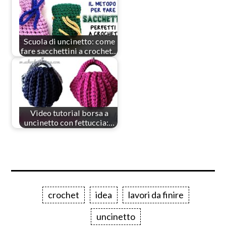
Scuola di uncinetto: come
fare sacchettini a crochet…
Video tutorial borsa a
uncinetto con fettuccia:…
crochet
idea
lavori da finire
uncinetto