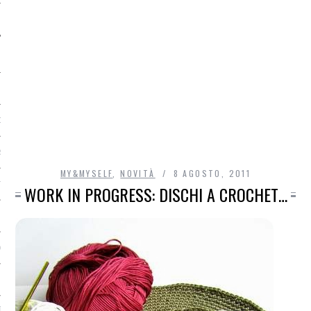
O
R
MY&MYSELF
,
NOVITÀ
8 AGOSTO, 2011
T
WORK IN PROGRESS: DISCHI A CROCHET…
I
OST
TA DI ACCESSO AI DATI