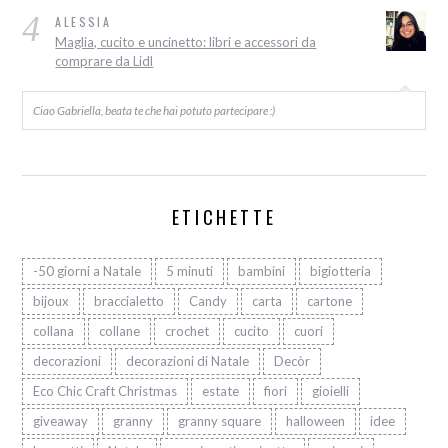
4
ALESSIA
Maglia, cucito e uncinetto: libri e accessori da
comprare da Lidl
Ciao Gabriella, beata te che hai potuto partecipare :)
ETICHETTE
-50 giorni a Natale
5 minuti
bambini
bigiotteria
bijoux
braccialetto
Candy
carta
cartone
collana
collane
crochet
cucito
cuori
decorazioni
decorazioni di Natale
Decòr
Eco Chic Craft Christmas
estate
fiori
gioielli
giveaway
granny
granny square
halloween
idee