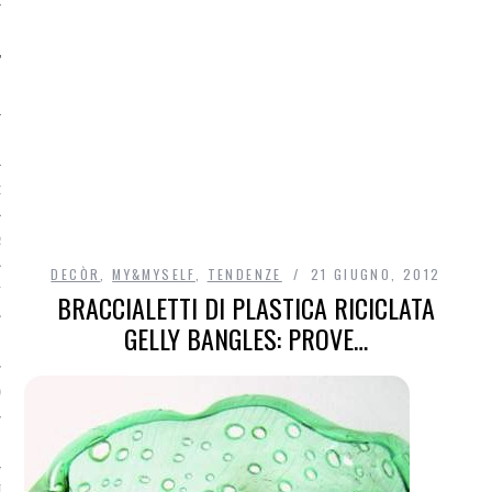
O
R
DECÒR
,
MY&MYSELF
,
TENDENZE
21 GIUGNO, 2012
T
BRACCIALETTI DI PLASTICA RICICLATA
GELLY BANGLES: PROVE…
I
OST
TA DI ACCESSO AI DATI