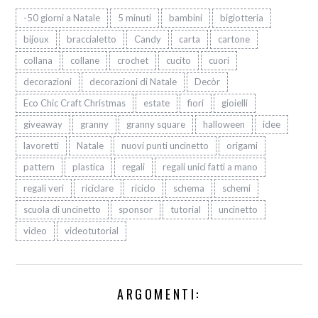
-50 giorni a Natale
5 minuti
bambini
bigiotteria
bijoux
braccialetto
Candy
carta
cartone
collana
collane
crochet
cucito
cuori
decorazioni
decorazioni di Natale
Decòr
Eco Chic Craft Christmas
estate
fiori
gioielli
giveaway
granny
granny square
halloween
idee
lavoretti
Natale
nuovi punti uncinetto
origami
pattern
plastica
regali
regali unici fatti a mano
regali veri
riciclare
riciclo
schema
schemi
scuola di uncinetto
sponsor
tutorial
uncinetto
video
videotutorial
ARGOMENTI: