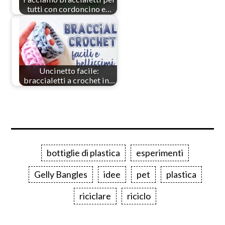
tutti con cordoncino e…
Uncinetto facile:
braccialetti a crochet in…
bottiglie di plastica
esperimenti
Gelly Bangles
idee
pet
plastica
riciclare
riciclo