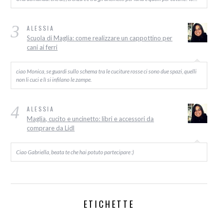
3
ALESSIA
Scuola di Maglia: come realizzare un cappottino per
cani ai ferri
ciao Monica, se guardi sullo schema tra le cuciture rosse ci sono due spazi, quelli
non li cuci e lì si infilano le zampe.
4
ALESSIA
Maglia, cucito e uncinetto: libri e accessori da
comprare da Lidl
Ciao Gabriella, beata te che hai potuto partecipare :)
ETICHETTE