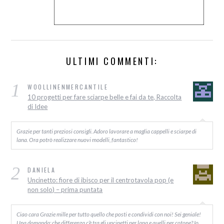
ULTIMI COMMENTI:
1
WOOLLINENMERCANTILE
10 progetti per fare sciarpe belle e fai da te, Raccolta
di Idee
Grazie per tanti preziosi consigli. Adoro lavorare a maglia cappelli e sciarpe di
lana. Ora potrò realizzare nuovi modelli, fantastico!
2
DANIELA
Uncinetto: fiore di ibisco per il centrotavola pop (e
non solo) – prima puntata
Ciao cara Grazie mille per tutto quello che posti e condividi con noi! Sei geniale!
Una domanda: che differenza c’è tra gli uncinetti per lana e quelli per cotone? Io…