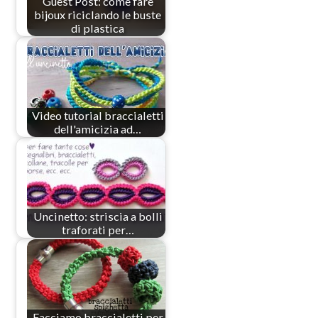
Guest Post: come fare
bijoux riciclando le buste
di plastica
Video tutorial braccialetti
dell'amicizia ad…
Uncinetto: striscia a bolli
traforati per…
Facciamo braccialetti per