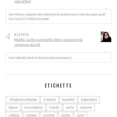
cani ai ferri
ciao Monica, se guardi sullo schema tra le cuciture rosse ci sono due spazi, quelli
non li cuci e lì si infilano le zampe.
4
ALESSIA
Maglia, cucito e uncinetto: libri e accessori da
comprare da Lidl
Ciao Gabriella, beata te che hai potuto partecipare :)
ETICHETTE
-50 giorni a Natale
5 minuti
bambini
bigiotteria
bijoux
braccialetto
Candy
carta
cartone
collana
collane
crochet
cucito
cuori