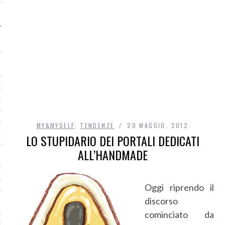
O
R
MY&MYSELF
,
TENDENZE
20 MAGGIO, 2012
T
LO STUPIDARIO DEI PORTALI DEDICATI
ALL’HANDMADE
I
OST
Oggi riprendo il
discorso
cominciato da
TA DI ACCESSO AI DATI