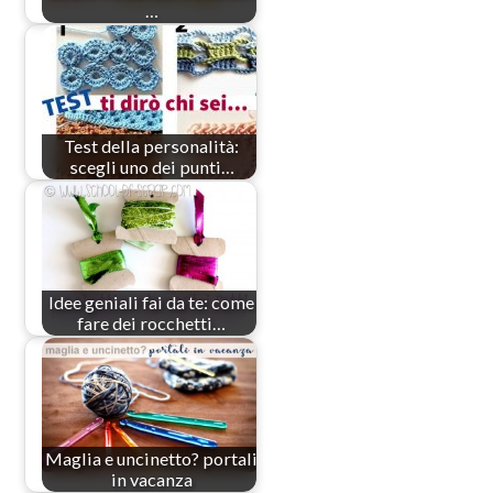
…
Test della personalità:
scegli uno dei punti…
Idee geniali fai da te: come
fare dei rocchetti…
Maglia e uncinetto? portali
in vacanza