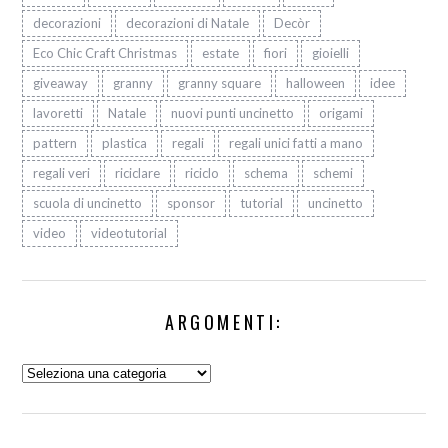
decorazioni
decorazioni di Natale
Decòr
Eco Chic Craft Christmas
estate
fiori
gioielli
giveaway
granny
granny square
halloween
idee
lavoretti
Natale
nuovi punti uncinetto
origami
pattern
plastica
regali
regali unici fatti a mano
regali veri
riciclare
riciclo
schema
schemi
scuola di uncinetto
sponsor
tutorial
uncinetto
video
videotutorial
ARGOMENTI:
Argomenti: