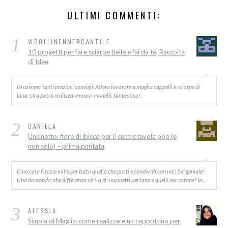
ULTIMI COMMENTI:
1
WOOLLINENMERCANTILE
10 progetti per fare sciarpe belle e fai da te, Raccolta
di Idee
Grazie per tanti preziosi consigli. Adoro lavorare a maglia cappelli e sciarpe di
lana. Ora potrò realizzare nuovi modelli, fantastico!
2
DANIELA
Uncinetto: fiore di ibisco per il centrotavola pop (e
non solo) – prima puntata
Ciao cara Grazie mille per tutto quello che posti e condividi con noi! Sei geniale!
Una domanda: che differenza c’è tra gli uncinetti per lana e quelli per cotone? Io…
3
ALESSIA
Scuola di Maglia: come realizzare un cappottino per