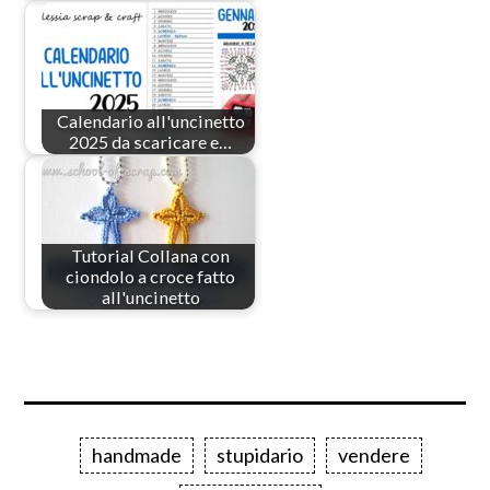
Calendario all'uncinetto
2025 da scaricare e…
Tutorial Collana con
ciondolo a croce fatto
all'uncinetto
handmade
stupidario
vendere