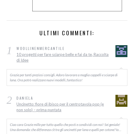
ULTIMI COMMENTI:
1
WOOLLINENMERCANTILE
10 progetti per fare sciarpe belle e fai da te, Raccolta
di Idee
Grazie per tanti preziosi consigli. Adoro lavorare a maglia cappelli e sciarpe di
lana. Ora potrò realizzare nuovi modelli, fantastico!
2
DANIELA
Uncinetto: fiore di ibisco per il centrotavola pop (e
non solo) – prima puntata
Ciao cara Grazie mille per tutto quello che posti e condividi con noi! Sei geniale!
Una domanda: che differenza c’è tra gli uncinetti per lana e quelli per cotone? Io…