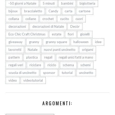
-50 giorni a Natale
5 minuti
bambini
bigiotteria
bijoux
braccialetto
Candy
carta
cartone
collana
collane
crochet
cucito
cuori
decorazioni
decorazioni di Natale
Decòr
Eco Chic Craft Christmas
estate
fiori
gioielli
giveaway
granny
granny square
halloween
idee
lavoretti
Natale
nuovi punti uncinetto
origami
pattern
plastica
regali
regali unici fatti a mano
regali veri
riciclare
riciclo
schema
schemi
scuola di uncinetto
sponsor
tutorial
uncinetto
video
videotutorial
ARGOMENTI: