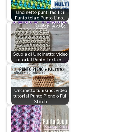
Uncinetto punti facili: il
Punto tela o Punto Lino…
Scuola di Uncinetto: video
tutorial Punto Torta o…
Uncinetto tunisino: video
tutorial Punto Pieno o Full
Stitch