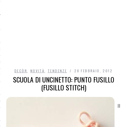
O
R
DECÒR
,
NOVITÀ
,
TENDENZE
28 FEBBRAIO, 2012
T
SCUOLA DI UNCINETTO: PUNTO FUSILLO
(FUSILLO STITCH)
I
OST
Il
TA DI ACCESSO AI DATI