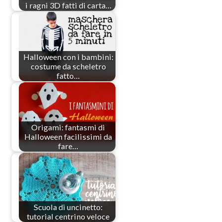
i ragni 3D fatti di carta…
Halloween con i bambini:
costume da scheletro
fatto…
Origami: fantasmi di
Halloween facilissimi da
fare…
Scuola di uncinetto:
tutorial centrino veloce