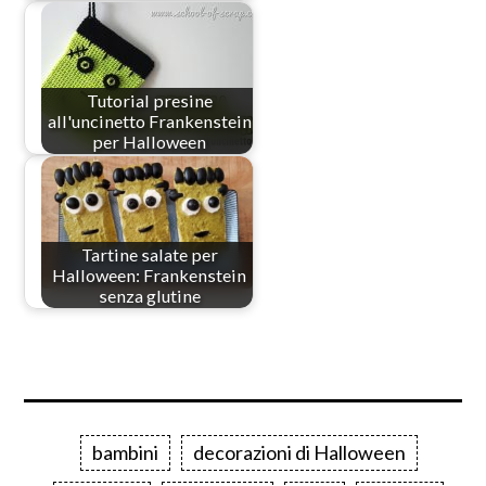
Tutorial presine
all'uncinetto Frankenstein
per Halloween
Tartine salate per
Halloween: Frankenstein
senza glutine
bambini
decorazioni di Halloween