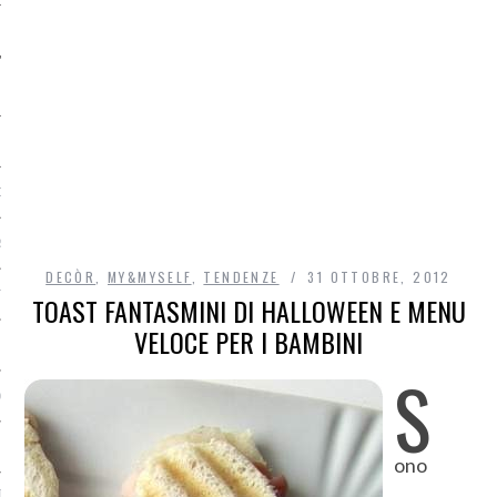
O
R
DECÒR
,
MY&MYSELF
,
TENDENZE
31 OTTOBRE, 2012
T
TOAST FANTASMINI DI HALLOWEEN E MENU
VELOCE PER I BAMBINI
I
S
OST
ono
TA DI ACCESSO AI DATI