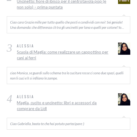
Uncinetto: fiore di ibisco per il centrotavola pop (e
non solo) – prima puntata
Ciao cara Grazie mille per tutto quello che posti e condividi con noi! Sei geniale!
Una domanda: che differenza c’è tra gli uncinetti per lana e quelli per cotone? Io…
3
ALESSIA
Scuola di Maglia: come realizzare un cappottino per
cani ai ferri
ciao Monica, se guardi sullo schema tra le cuciture rosse ci sono due spazi, quelli
non li cuci e lì si infilano le zampe.
4
ALESSIA
Maglia, cucito e uncinetto: libri e accessori da
comprare da Lidl
Ciao Gabriella, beata te che hai potuto partecipare :)