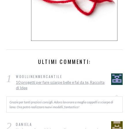
ULTIMI COMMENTI:
1
WOOLLINENMERCANTILE
10 progetti per fare sciarpe belle e fai da te, Raccolta
di Idee
Grazie per tanti preziosi consigli. Adoro lavorare a maglia cappelli e sciarpe di
lana. Ora potrò realizzare nuovi modelli, fantastico!
2
DANIELA