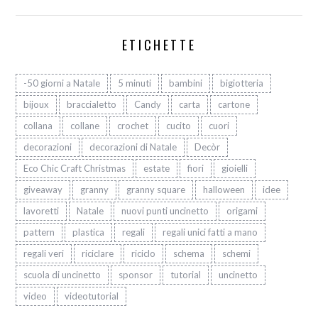
ETICHETTE
-50 giorni a Natale
5 minuti
bambini
bigiotteria
bijoux
braccialetto
Candy
carta
cartone
collana
collane
crochet
cucito
cuori
decorazioni
decorazioni di Natale
Decòr
Eco Chic Craft Christmas
estate
fiori
gioielli
giveaway
granny
granny square
halloween
idee
lavoretti
Natale
nuovi punti uncinetto
origami
pattern
plastica
regali
regali unici fatti a mano
regali veri
riciclare
riciclo
schema
schemi
scuola di uncinetto
sponsor
tutorial
uncinetto
video
videotutorial