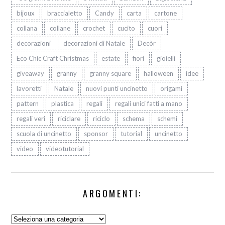
bijoux
braccialetto
Candy
carta
cartone
collana
collane
crochet
cucito
cuori
decorazioni
decorazioni di Natale
Decòr
Eco Chic Craft Christmas
estate
fiori
gioielli
giveaway
granny
granny square
halloween
idee
lavoretti
Natale
nuovi punti uncinetto
origami
pattern
plastica
regali
regali unici fatti a mano
regali veri
riciclare
riciclo
schema
schemi
scuola di uncinetto
sponsor
tutorial
uncinetto
video
videotutorial
ARGOMENTI:
Argomenti: