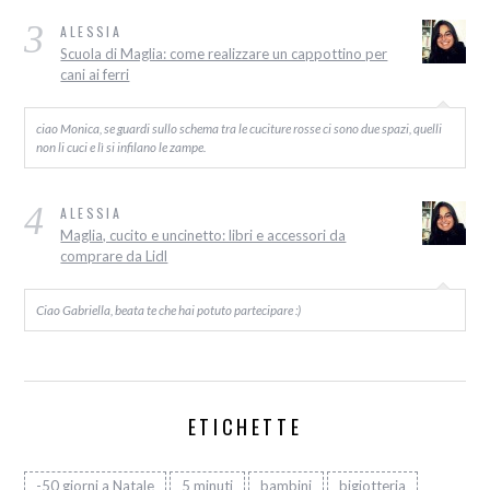
3
ALESSIA
Scuola di Maglia: come realizzare un cappottino per
cani ai ferri
ciao Monica, se guardi sullo schema tra le cuciture rosse ci sono due spazi, quelli
non li cuci e lì si infilano le zampe.
4
ALESSIA
Maglia, cucito e uncinetto: libri e accessori da
comprare da Lidl
Ciao Gabriella, beata te che hai potuto partecipare :)
ETICHETTE
-50 giorni a Natale
5 minuti
bambini
bigiotteria