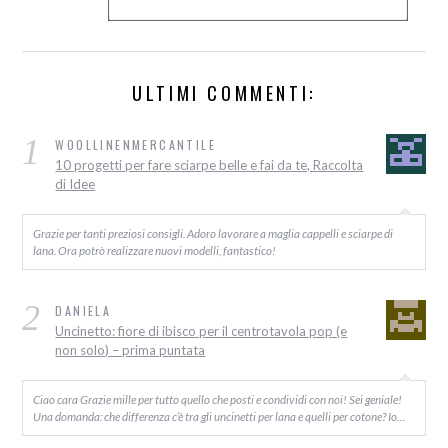
ULTIMI COMMENTI:
1
WOOLLINENMERCANTILE
10 progetti per fare sciarpe belle e fai da te, Raccolta
di Idee
Grazie per tanti preziosi consigli. Adoro lavorare a maglia cappelli e sciarpe di
lana. Ora potrò realizzare nuovi modelli, fantastico!
2
DANIELA
Uncinetto: fiore di ibisco per il centrotavola pop (e
non solo) – prima puntata
Ciao cara Grazie mille per tutto quello che posti e condividi con noi! Sei geniale!
Una domanda: che differenza c’è tra gli uncinetti per lana e quelli per cotone? Io…