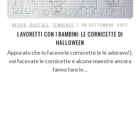
DECÒR
,
DIGITALE
,
TENDENZE
30 SETTEMBRE, 2013
LAVORETTI CON I BAMBINI: LE CORNICETTE DI
HALLOWEEN
Appurato che io facevo le cornicette (e le adoravo!),
voi facevate le cornicette e alcune maestre ancora
fanno fare le…