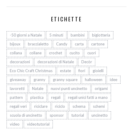
ETICHETTE
-50 giorni a Natale
5 minuti
bambini
bigiotteria
bijoux
braccialetto
Candy
carta
cartone
collana
collane
crochet
cucito
cuori
decorazioni
decorazioni di Natale
Decòr
Eco Chic Craft Christmas
estate
fiori
gioielli
giveaway
granny
granny square
halloween
idee
lavoretti
Natale
nuovi punti uncinetto
origami
pattern
plastica
regali
regali unici fatti a mano
regali veri
riciclare
riciclo
schema
schemi
scuola di uncinetto
sponsor
tutorial
uncinetto
video
videotutorial