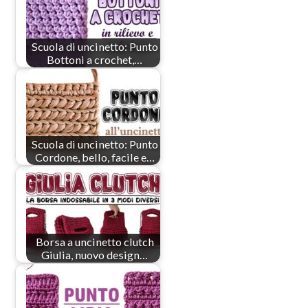
Scuola di uncinetto: Punto
Bottoni a crochet,…
Scuola di uncinetto: Punto
Cordone, bello, facile e…
Borsa a uncinetto clutch
Giulia, nuovo design…