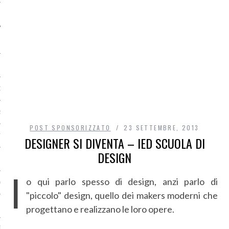
O
R
POST SPONSORIZZATO
23 SETTEMBRE, 2013
T
DESIGNER SI DIVENTA – IED SCUOLA DI
DESIGN
I
I
o qui parlo spesso di design, anzi parlo di
OST
"piccolo" design, quello dei makers moderni che
progettano e realizzano le loro opere.
TA DI ACCESSO AI DATI