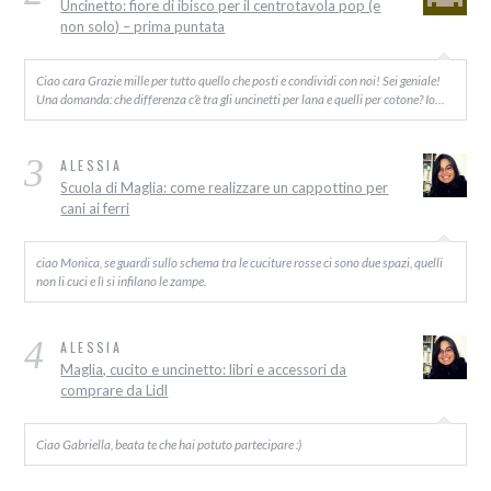
Uncinetto: fiore di ibisco per il centrotavola pop (e
non solo) – prima puntata
Ciao cara Grazie mille per tutto quello che posti e condividi con noi! Sei geniale!
Una domanda: che differenza c’è tra gli uncinetti per lana e quelli per cotone? Io…
3
ALESSIA
Scuola di Maglia: come realizzare un cappottino per
cani ai ferri
ciao Monica, se guardi sullo schema tra le cuciture rosse ci sono due spazi, quelli
non li cuci e lì si infilano le zampe.
4
ALESSIA
Maglia, cucito e uncinetto: libri e accessori da
comprare da Lidl
Ciao Gabriella, beata te che hai potuto partecipare :)