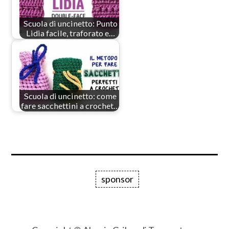
Scuola di uncinetto: Punto
Lidia facile, traforato e…
Scuola di uncinetto: come
fare sacchettini a crochet…
sponsor