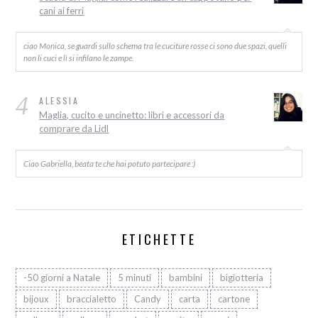
cani ai ferri
ciao Monica, se guardi sullo schema tra le cuciture rosse ci sono due spazi, quelli
non li cuci e lì si infilano le zampe.
4
ALESSIA
Maglia, cucito e uncinetto: libri e accessori da
comprare da Lidl
Ciao Gabriella, beata te che hai potuto partecipare :)
ETICHETTE
-50 giorni a Natale
5 minuti
bambini
bigiotteria
bijoux
braccialetto
Candy
carta
cartone