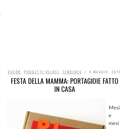
O
R
DECÒR
,
PROGETTI VELOCI
,
TENDENZE
9 MAGGIO, 2013
T
FESTA DELLA MAMMA: PORTAGIOIE FATTO
IN CASA
I
OST
Mesi
e
mesi
TA DI ACCESSO AI DATI