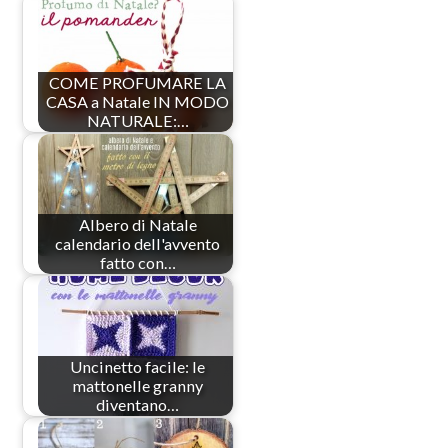
COME PROFUMARE LA
CASA a Natale IN MODO
NATURALE:…
Albero di Natale
calendario dell'avvento
fatto con…
Uncinetto facile: le
mattonelle granny
diventano…