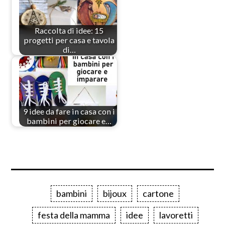
Raccolta di idee: 15
progetti per casa e tavola
di…
9 idee da fare in casa con i
bambini per giocare e…
bambini
bijoux
cartone
festa della mamma
idee
lavoretti