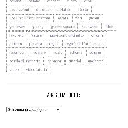
collana
collane
crochet
cucito
cuori
decorazioni
decorazioni di Natale
Decòr
Eco Chic Craft Christmas
estate
fiori
gioielli
giveaway
granny
granny square
halloween
idee
lavoretti
Natale
nuovi punti uncinetto
origami
pattern
plastica
regali
regali unici fatti a mano
regali veri
riciclare
riciclo
schema
schemi
scuola di uncinetto
sponsor
tutorial
uncinetto
video
videotutorial
ARGOMENTI:
Argomenti: