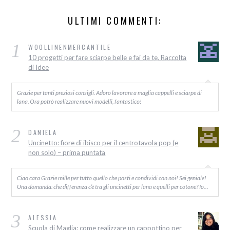
ULTIMI COMMENTI:
1
WOOLLINENMERCANTILE
10 progetti per fare sciarpe belle e fai da te, Raccolta
di Idee
Grazie per tanti preziosi consigli. Adoro lavorare a maglia cappelli e sciarpe di
lana. Ora potrò realizzare nuovi modelli, fantastico!
2
DANIELA
Uncinetto: fiore di ibisco per il centrotavola pop (e
non solo) – prima puntata
Ciao cara Grazie mille per tutto quello che posti e condividi con noi! Sei geniale!
Una domanda: che differenza c’è tra gli uncinetti per lana e quelli per cotone? Io…
3
ALESSIA
Scuola di Maglia: come realizzare un cappottino per