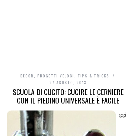
O
R
DECÒR
,
PROGETTI VELOCI
,
TIPS & TRICKS
T
27 AGOSTO, 2013
SCUOLA DI CUCITO: CUCIRE LE CERNIERE
I
CON IL PIEDINO UNIVERSALE È FACILE
OST
ggi
TA DI ACCESSO AI DATI