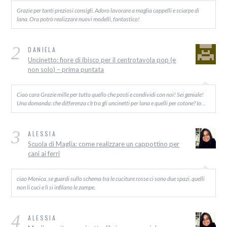
Grazie per tanti preziosi consigli. Adoro lavorare a maglia cappelli e sciarpe di
lana. Ora potrò realizzare nuovi modelli, fantastico!
2
DANIELA
Uncinetto: fiore di ibisco per il centrotavola pop (e
non solo) – prima puntata
Ciao cara Grazie mille per tutto quello che posti e condividi con noi! Sei geniale!
Una domanda: che differenza c’è tra gli uncinetti per lana e quelli per cotone? Io…
3
ALESSIA
Scuola di Maglia: come realizzare un cappottino per
cani ai ferri
ciao Monica, se guardi sullo schema tra le cuciture rosse ci sono due spazi, quelli
non li cuci e lì si infilano le zampe.
4
ALESSIA