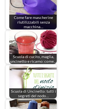
Come fare mascherine
riutilizzabili senza
macchina…
Scuola di cucito, maglia,
uncinetto e ricamo: come…
Scuola di Uncinetto: tutti i
segreti del nodo…