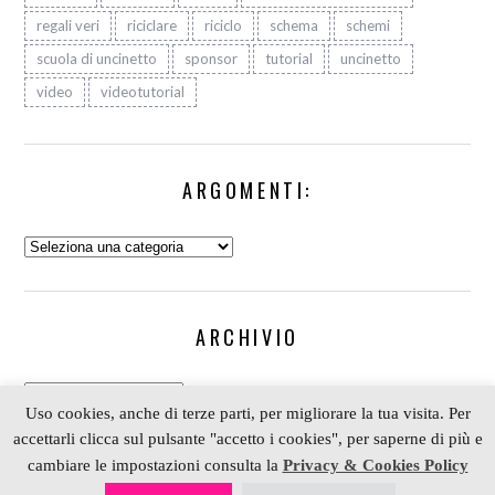
regali veri
riciclare
riciclo
schema
schemi
scuola di uncinetto
sponsor
tutorial
uncinetto
video
videotutorial
ARGOMENTI:
Argomenti:
ARCHIVIO
Archivio
Uso cookies, anche di terze parti, per migliorare la tua visita. Per
accettarli clicca sul pulsante "accetto i cookies", per saperne di più e
cambiare le impostazioni consulta la
Privacy & Cookies Policy
COPYRIGHT 2006-2023 ALESSIA SCRAP & CRAFT |