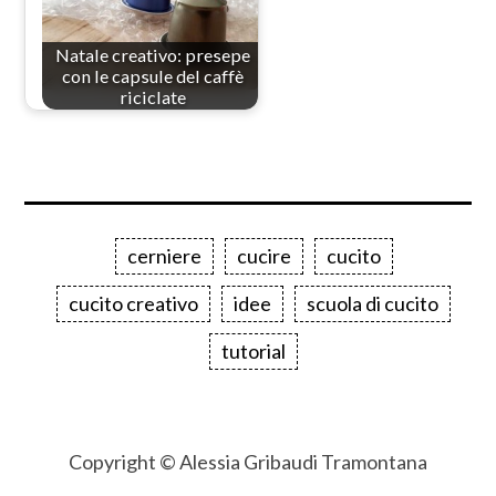
Natale creativo: presepe
con le capsule del caffè
riciclate
cerniere
cucire
cucito
cucito creativo
idee
scuola di cucito
tutorial
Copyright © Alessia Gribaudi Tramontana