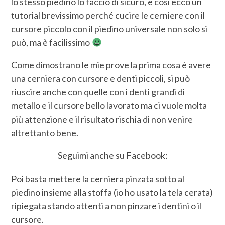
lo stesso piedino lo faccio di sicuro, e così ecco un
tutorial brevissimo perché cucire le cerniere con il
cursore piccolo con il piedino universale non solo si
può, ma è facilissimo
Come dimostrano le mie prove la prima cosa è avere
una cerniera con cursore e denti piccoli, si può
riuscire anche con quelle con i denti grandi di
metallo e il cursore bello lavorato ma ci vuole molta
più attenzione e il risultato rischia di non venire
altrettanto bene.
Seguimi anche su Facebook:
Poi basta mettere la cerniera pinzata sotto al
piedino insieme alla stoffa (io ho usato la tela cerata)
ripiegata stando attenti a non pinzare i dentini o il
cursore.