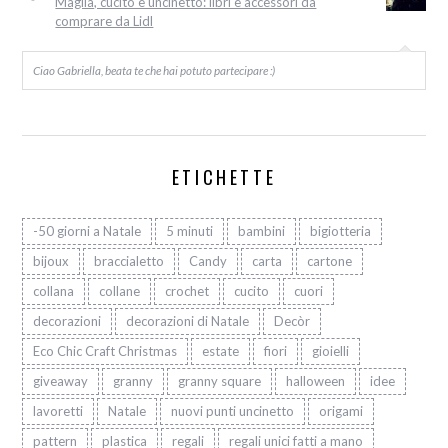
Maglia, cucito e uncinetto: libri e accessori da
comprare da Lidl
Ciao Gabriella, beata te che hai potuto partecipare :)
ETICHETTE
-50 giorni a Natale
5 minuti
bambini
bigiotteria
bijoux
braccialetto
Candy
carta
cartone
collana
collane
crochet
cucito
cuori
decorazioni
decorazioni di Natale
Decòr
Eco Chic Craft Christmas
estate
fiori
gioielli
giveaway
granny
granny square
halloween
idee
lavoretti
Natale
nuovi punti uncinetto
origami
pattern
plastica
regali
regali unici fatti a mano