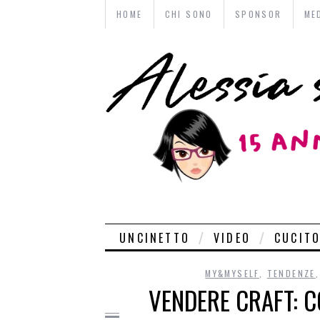
HOME
CHI SONO
SPONSOR
ME
UNCINETTO
VIDEO
CUCIT
MY&MYSELF
,
TENDENZE
VENDERE CRAFT: 