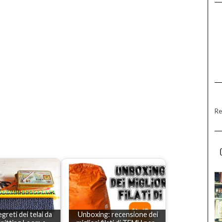
Re
egreti dei telai da
Unboxing: recensione dei