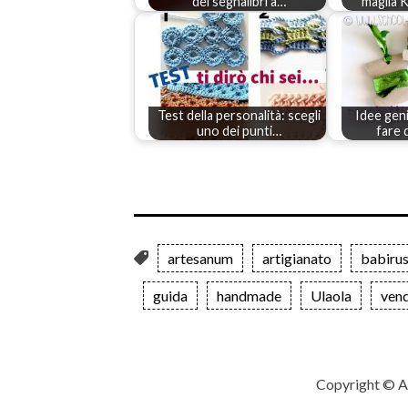
dei segnalibri a…
maglia 
Test della personalità: scegli
Idee geni
uno dei punti…
fare 
artesanum
artigianato
babiru
guida
handmade
Ulaola
ven
Copyright © A