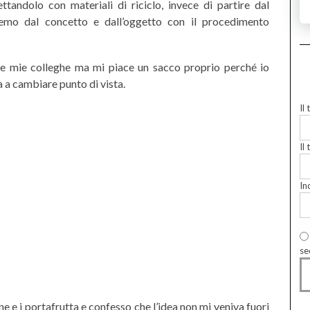
andolo con materiali di riciclo, invece di partire dal
remo dal concetto e dall’oggetto con il procedimento
alle mie colleghe ma mi piace un sacco proprio perché io
 a cambiare punto di vista.
Il
Il 
In
se
e e i portafrutta e confesso che l’idea non mi veniva fuori