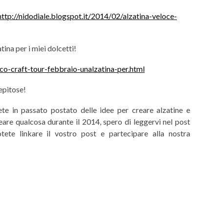
http://nidodiale.blogspot.it/2014/02/alzatina-veloce-
ina per i miei dolcetti!
o-craft-tour-febbraio-unalzatina-per.html
epitose!
ete in passato postato delle idee per creare alzatine e
eare qualcosa durante il 2014, spero di leggervi nel post
tete linkare il vostro post e partecipare alla nostra