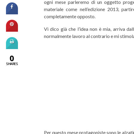
ogni mese parleremo di un oggetto progett
materiale come nell’edizione 2013, parti
completamente opposto.
Vi dico già che l’idea non è mia, arriva d
normalmente lavoro al contrario e mi stimola
0
SHARES
Per questo mese protagoniste sono le alzatin