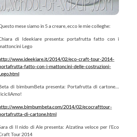
Questo mese siamo in 5 a creare, ecco le mie colleghe:
Chiara di Ideekiare presenta: portafrutta fatto con i
mattoncini Lego
http://www.ideekiare.it/2014/02/eco-craft-tour-2014-
portafrutta-fatto-con-i-mattoncini-delle-costruzioni-
Lego.html
Beta di bimbumBeta presenta: Portafrutta di cartone…
ricicliAmo!
http://www.bimbumbeta.com/2014/02/ecocrafttour-
portafrutta-di-cartone.html
Sara di Il nido di Ale presenta: Alzatina veloce per l’Eco
Craft Tour 2014