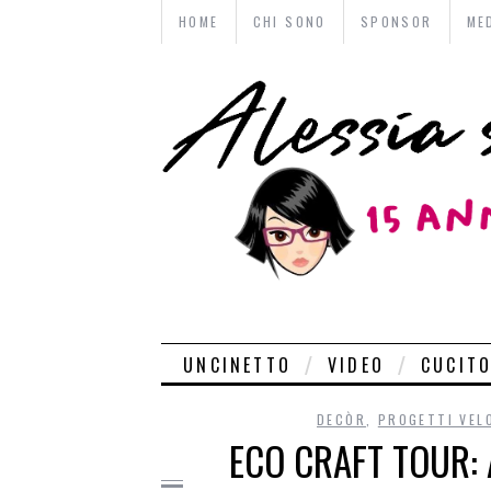
HOME
CHI SONO
SPONSOR
ME
UNCINETTO
VIDEO
CUCIT
DECÒR
,
PROGETTI VEL
ECO CRAFT TOUR: