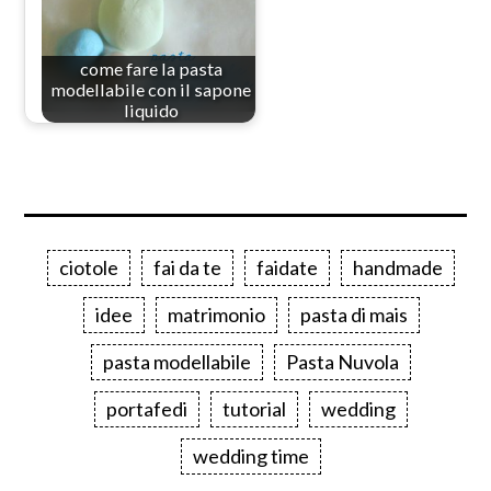
come fare la pasta
modellabile con il sapone
liquido
ciotole
fai da te
faidate
handmade
idee
matrimonio
pasta di mais
pasta modellabile
Pasta Nuvola
portafedi
tutorial
wedding
wedding time