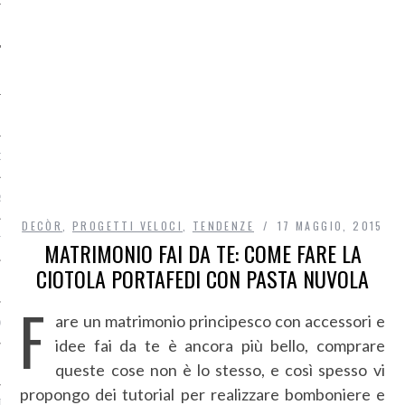
O
R
DECÒR
,
PROGETTI VELOCI
,
TENDENZE
17 MAGGIO, 2015
T
MATRIMONIO FAI DA TE: COME FARE LA
CIOTOLA PORTAFEDI CON PASTA NUVOLA
I
F
are un matrimonio principesco con accessori e
OST
idee fai da te è ancora più bello, comprare
queste cose non è lo stesso, e così spesso vi
propongo dei tutorial per realizzare bomboniere e
TA DI ACCESSO AI DATI