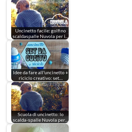
Uncinetto facile: golfino
scaldaspalle Nuvola per i…
Idee da fare all'uncinetto +
riciclo creativo: set…
Scuola di uncinetto: lo
scalda-spalle Nuvola per…