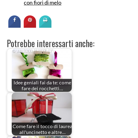
con fiori di melo
Potrebbe interessarti anche:
Idee geniali fai da te: come
fare dei rocchetti…
Come fare il tocco di laurea
all'uncinetto e altre…