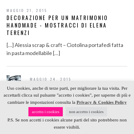
MAGGIO 21, 2015
DECORAZIONE PER UN MATRIMONIO
HANDMADE - MOSTRACCI DI ELENA
TERENZI
[…] Alessia scrap & craft – Ciotolina portafedi fatta
in pasta modellabile […]
MAGGIO 24, 2015
ELENATERENZI
Uso cookies, anche di terze parti, per migliorare la tua visita. Per
accettarli clicca sul pulsante "accetto i cookies", per saperne di più e
Non conoscevo questa tecnica e mi hai incuriosita,
cambiare le impostazioni consulta la
Privacy & Cookies Policy
perché l’effetto è davvero bello!
accetto i cookies
non accetto i cookies
P.S. Se non accetti i cookies alcune parti del sito potrebbero non
essere visibili.