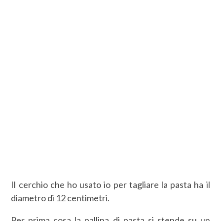
Il cerchio che ho usato io per tagliare la pasta ha il
diametro di 12 centimetri.
Per prima cosa la pallina di pasta si stende su un