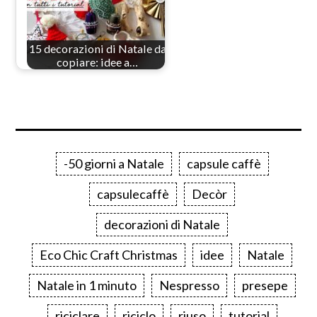
15 decorazioni di Natale da
copiare: idee a…
-50 giorni a Natale
capsule caffè
capsulecaffè
Decòr
decorazioni di Natale
Eco Chic Craft Christmas
idee
Natale
Natale in 1 minuto
Nespresso
presepe
riciclare
riciclo
riuso
tutorial