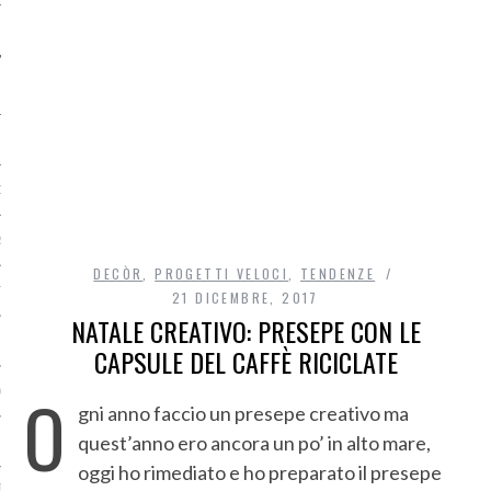
O
R
DECÒR
,
PROGETTI VELOCI
,
TENDENZE
T
21 DICEMBRE, 2017
NATALE CREATIVO: PRESEPE CON LE
I
CAPSULE DEL CAFFÈ RICICLATE
O
OST
gni anno faccio un presepe creativo ma
quest’anno ero ancora un po’ in alto mare,
oggi ho rimediato e ho preparato il presepe
TA DI ACCESSO AI DATI