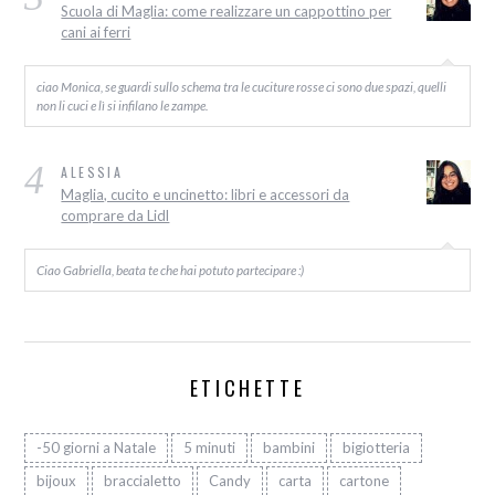
Scuola di Maglia: come realizzare un cappottino per
cani ai ferri
ciao Monica, se guardi sullo schema tra le cuciture rosse ci sono due spazi, quelli
non li cuci e lì si infilano le zampe.
4
ALESSIA
Maglia, cucito e uncinetto: libri e accessori da
comprare da Lidl
Ciao Gabriella, beata te che hai potuto partecipare :)
ETICHETTE
-50 giorni a Natale
5 minuti
bambini
bigiotteria
bijoux
braccialetto
Candy
carta
cartone