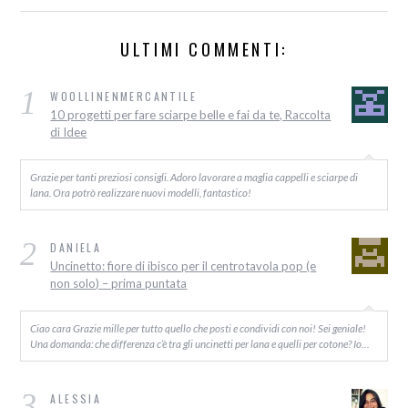
ULTIMI COMMENTI:
1
WOOLLINENMERCANTILE
10 progetti per fare sciarpe belle e fai da te, Raccolta
di Idee
Grazie per tanti preziosi consigli. Adoro lavorare a maglia cappelli e sciarpe di
lana. Ora potrò realizzare nuovi modelli, fantastico!
2
DANIELA
Uncinetto: fiore di ibisco per il centrotavola pop (e
non solo) – prima puntata
Ciao cara Grazie mille per tutto quello che posti e condividi con noi! Sei geniale!
Una domanda: che differenza c’è tra gli uncinetti per lana e quelli per cotone? Io…
3
ALESSIA