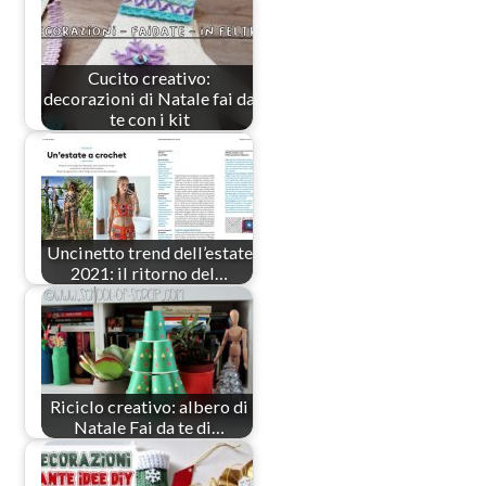
Cucito creativo:
decorazioni di Natale fai da
te con i kit
Uncinetto trend dell’estate
2021: il ritorno del…
Riciclo creativo: albero di
Natale Fai da te di…