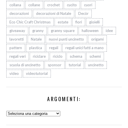
collana
collane
crochet
cucito
cuori
decorazioni
decorazioni di Natale
Decòr
Eco Chic Craft Christmas
estate
fiori
gioielli
giveaway
granny
granny square
halloween
idee
lavoretti
Natale
nuovi punti uncinetto
origami
pattern
plastica
regali
regali unici fatti a mano
regali veri
riciclare
riciclo
schema
schemi
scuola di uncinetto
sponsor
tutorial
uncinetto
video
videotutorial
ARGOMENTI:
Argomenti: